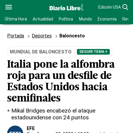
Edición USA
Última Hora
Actualidad
Política
Mundo
Economía
Revis
Portada
Deportes
Baloncesto
MUNDIAL DE BALONCESTO
SEGUIR TEMA +
Italia pone la alfombra
roja para un desfile de
Estados Unidos hacia
semifinales
Mikal Bridges encabezó el ataque
estadounidense con 24 puntos
EFE