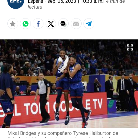
España
- sep. 05, 2023 | 10:33 a. m.
|
4 min de
lectura
Mikal Bridges y su compañero Tyrese Haliburton de