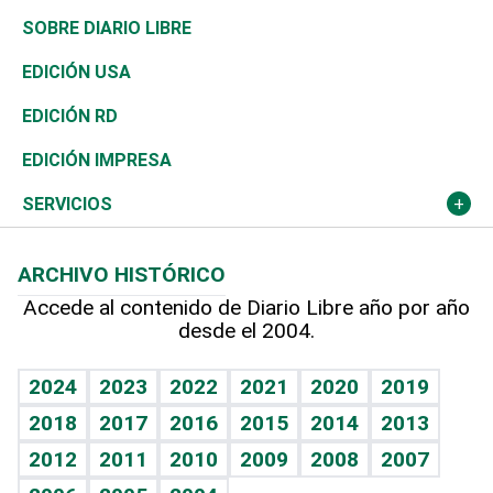
José Boquete
Asia
Consumo
Belleza
Golf
De buena tinta
Clima
Mundo
SOBRE DIARIO LIBRE
Reportajes
África
Vivienda
Buena Vida
Ciclismo
En Directo
Tecnología
Economía
EDICIÓN USA
Ocenanía
Telecom.
Sociales
Tenis
El Espía
Historia
Revista
EDICIÓN RD
Caribe
Global y variable
Novedades
Olimpismo
Noticiero Poteleche
Martes de tecnología
Deportes
EDICIÓN IMPRESA
Resto del mundo
Economía personal
Podcast Arte Libre
Más deportes
Columnistas
Cambio climático
Opinión
SERVICIOS
Macroeconomía
Mi mascota
Resultados deportivos
Lecturas
Planeta
Efemérides
ARCHIVO HISTÓRICO
Hablando con el pediatra
Línea de hit
Más firmas
Hecho en casa
Cumpleaños
Accede al contenido de Diario Libre año por año
desde el 2004.
Diario de nutrición
BRV
Mundo gamer
RSS
Vida y familia
TBT Deportivo
Guía del dinero
Horóscopos
2024
2023
2022
2021
2020
2019
Eñe
2018
2017
2016
2015
2014
2013
Crucigramas
2012
2011
2010
2009
2008
2007
Celebrando la vida