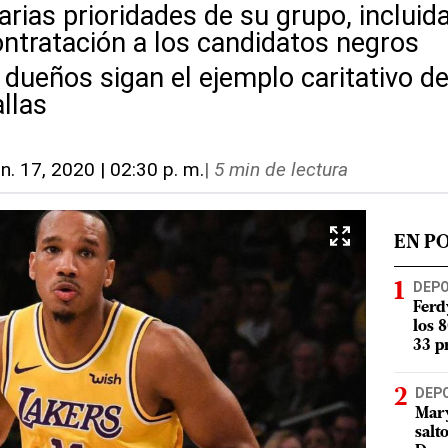
arias prioridades de su grupo, inclui
ntratación a los candidatos negros
dueños sigan el ejemplo caritativo d
llas
un. 17, 2020 | 02:30 p. m.
|
5 min de lectura
EN P
DEP
Ferd
los 
33 p
DEP
Mary
salt