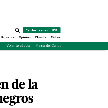
Cambiar a edición USA
Deportes
Opinión
Planeta
Videos
s
Volante cédula
Reina del Caribe
Clausura Juegos Centro
n de la
negros