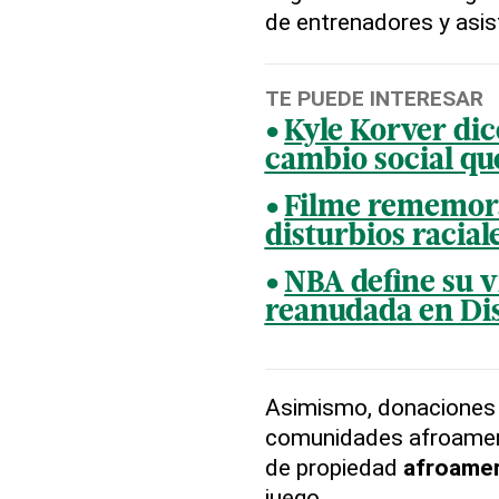
de entrenadores y asis
TE PUEDE INTERESAR
Kyle Korver dic
cambio social q
Filme rememora 
disturbios racia
NBA define su v
reanudada en Di
Asimismo, donaciones 
comunidades afroamer
de propiedad
afroamer
juego.