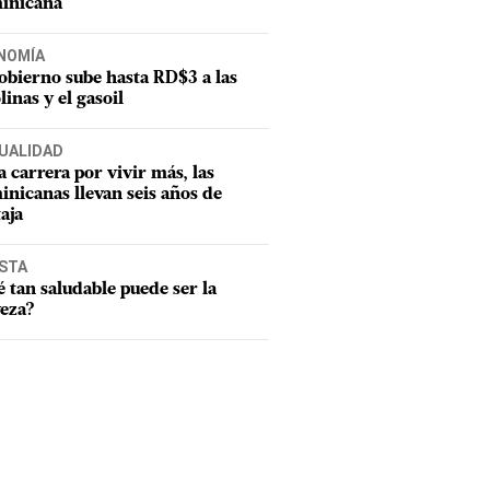
inicana
NOMÍA
obierno sube hasta RD$3 a las
linas y el gasoil
UALIDAD
a carrera por vivir más, las
nicanas llevan seis años de
aja
ISTA
 tan saludable puede ser la
eza?