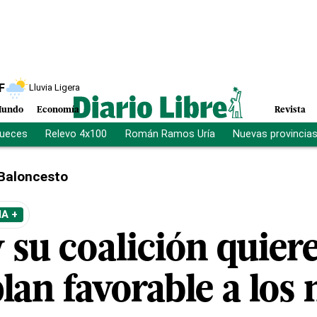
F
Lluvia Ligera
undo
Economía
Revista
jueces
Relevo 4x100
Román Ramos Uría
Nuevas provincia
Baloncesto
A +
 su coalición quiere
lan favorable a los 