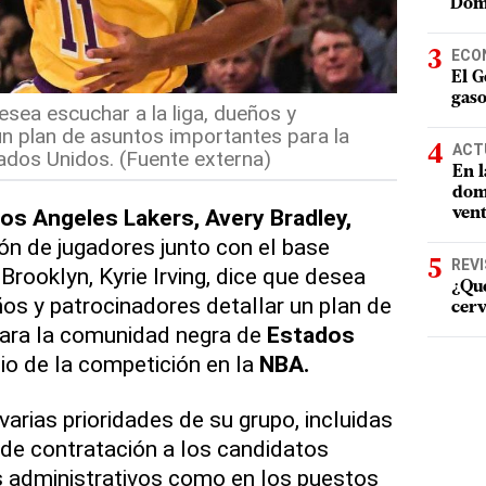
Dom
ECO
El G
gaso
esea escuchar a la liga, dueños y
un plan de asuntos importantes para la
ACT
dos Unidos. (Fuente externa)
En l
domi
os Angeles Lakers, Avery Bradley,
vent
ión de jugadores junto con el base
REV
Brooklyn, Kyrie Irving, dice que desea
¿Qué
ños y patrocinadores detallar un plan de
cerv
ara la comunidad negra de
Estados
cio de la competición en la
NBA.
varias prioridades de su grupo, incluidas
de contratación a los candidatos
s administrativos como en los puestos