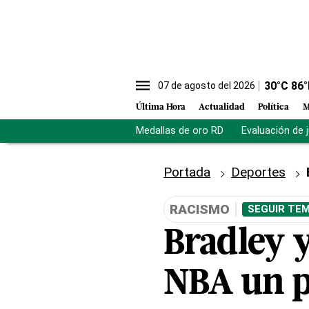
30
°C
86
°
07 de agosto del 2026
Última Hora
Actualidad
Política
M
Medallas de oro RD
Evaluación de 
Portada
Deportes
RACISMO
SEGUIR TEM
Bradley y
NBA un p