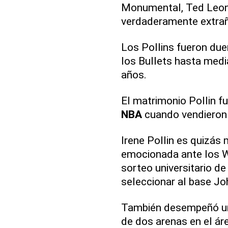
Monumental, Ted Leons
verdaderamente extrañ
Los Pollins fueron du
los Bullets hasta med
años.
El matrimonio Pollin f
NBA
cuando vendieron l
Irene Pollin es quizás
emocionada ante los Wi
sorteo universitario de
seleccionar al base Jo
También desempeñó un 
de dos arenas en el ár