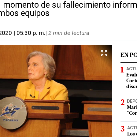
l momento de su fallecimiento infor
ambos equipos
 2020 | 05:30 p. m.
|
2 min de lectura
EN P
ACT
Eval
Corte
disc
DEP
Mari
"Cor
ACT
Los