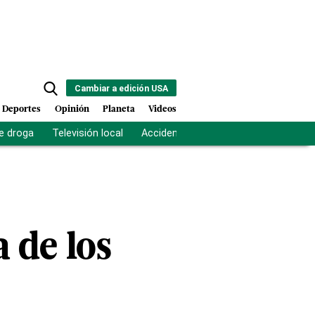
Cambiar a edición USA
Deportes
Opinión
Planeta
Videos
e droga
Televisión local
Accidente Los Ríos
Fuerza antipand
a de los