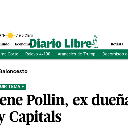
2
°F
Cielo Claro
undo
Economía
Revista
ema Corte
Relevo 4x100
Aranceles de Trump
Decomisos d
Baloncesto
UIR TEMA +
rene Pollin, ex dueñ
y Capitals