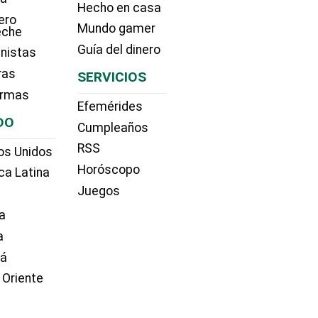
Hecho en casa
ero
Mundo gamer
eche
Guía del dinero
nistas
ras
SERVICIOS
irmas
Efemérides
DO
Cumpleaños
RSS
os Unidos
Horóscopo
ca Latina
Juegos
a
a
dá
 Oriente