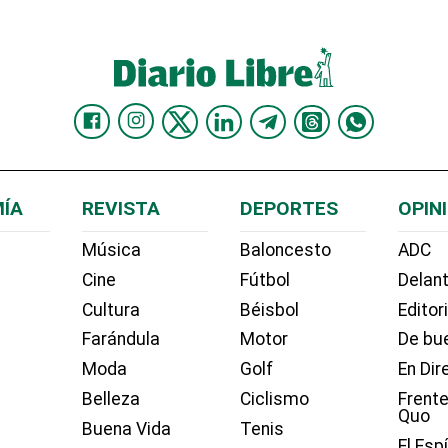
ÍA
REVISTA
DEPORTES
OPIN
Música
Baloncesto
ADC
Cine
Fútbol
Delant
Cultura
Béisbol
Editor
Farándula
Motor
De bue
Moda
Golf
En Dir
Belleza
Ciclismo
Frente
Quo
Buena Vida
Tenis
El Esp