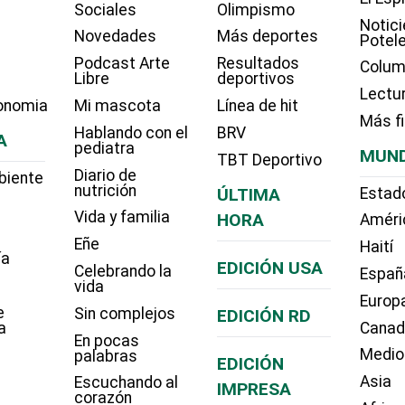
Sociales
Olimpismo
Notici
Novedades
Más deportes
Potel
Podcast Arte
Resultados
Colum
Libre
deportivos
Lectu
onomia
Mi mascota
Línea de hit
Más f
Hablando con el
BRV
A
pediatra
MUN
TBT Deportivo
Diario de
biente
nutrición
ÚLTIMA
Estad
Vida y familia
HORA
Améri
Eñe
Haití
ía
EDICIÓN USA
Celebrando la
Españ
vida
Europ
e
Sin complejos
EDICIÓN RD
a
Cana
En pocas
Medio
palabras
EDICIÓN
Asia
Escuchando al
IMPRESA
corazón