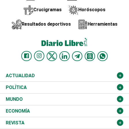
Crucigramas
Horóscopos
Resultados deportivos
Herramientas
ACTUALIDAD
Nacional
POLÍTICA
Ciudad
Partidos
MUNDO
Educación
JCE
Estados Unidos
ECONOMÍA
Salud
TSE
América Latina
Finanzas
REVISTA