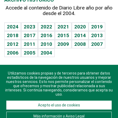
Hablando con el pediatra
Línea de hit
Más firmas
Hecho en casa
Cumpleaños
Accede al contenido de Diario Libre año por año
desde el 2004.
Diario de nutrición
BRV
Mundo gamer
RSS
Vida y familia
TBT Deportivo
Guía del dinero
Horóscopos
2024
2023
2022
2021
2020
2019
Eñe
2018
2017
2016
2015
2014
2013
Crucigramas
2012
2011
2010
2009
2008
2007
Celebrando la vida
2006
2005
2004
Sin complejos
En pocas palabras
Utilizamos cookies propias y de terceros para obtener datos
Descarga nuestras aplicaciones para Android, iOS y
Escuchando al corazón
estadísticos de la navegación de nuestros usuarios y mejorar
sistema Huawei.
nuestros servicios. Esto nos permite personalizar el contenido
que ofrecemos y mostrar publicidad relacionada a sus
Economía Personal
intereses. Si continúa navegando, consideramos que acepta su
uso.
Consulta Libre
Acepto el uso de cookies
© 2021 Diario Libre, todos los derechos reservados.
Consulta el
Aviso Legal
. Ponte en
Contacto
con
Más información y Aviso Legal