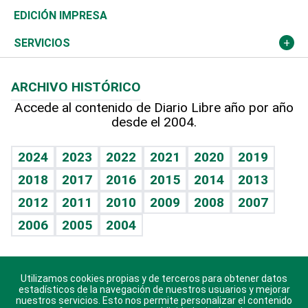
Caribe
Global y variable
Novedades
Olimpismo
Noticiero Poteleche
Martes de tecnología
Deportes
EDICIÓN IMPRESA
Resto del mundo
Economía personal
Podcast Arte Libre
Más deportes
Columnistas
Cambio climático
Opinión
SERVICIOS
Macroeconomía
Mi mascota
Resultados deportivos
Lecturas
Planeta
Efemérides
ARCHIVO HISTÓRICO
Hablando con el pediatra
Línea de hit
Más firmas
Hecho en casa
Cumpleaños
Accede al contenido de Diario Libre año por año
desde el 2004.
Diario de nutrición
BRV
Mundo gamer
RSS
Vida y familia
TBT Deportivo
Guía del dinero
Horóscopos
2024
2023
2022
2021
2020
2019
Eñe
2018
2017
2016
2015
2014
2013
Crucigramas
2012
2011
2010
2009
2008
2007
Celebrando la vida
2006
2005
2004
Sin complejos
En pocas palabras
Utilizamos cookies propias y de terceros para obtener datos
Descarga nuestras aplicaciones para Android, iOS y
Escuchando al corazón
estadísticos de la navegación de nuestros usuarios y mejorar
sistema Huawei.
nuestros servicios. Esto nos permite personalizar el contenido