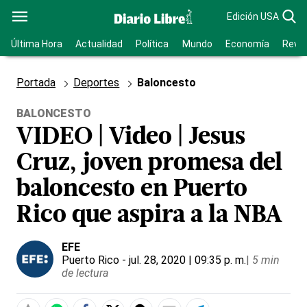
Edición USA
Última Hora
Actualidad
Política
Mundo
Economía
Revis
Portada
Deportes
Baloncesto
BALONCESTO
VIDEO | Video | Jesus
Cruz, joven promesa del
baloncesto en Puerto
Rico que aspira a la NBA
EFE
Puerto Rico
- jul. 28, 2020 | 09:35 p. m.
|
5 min
de lectura