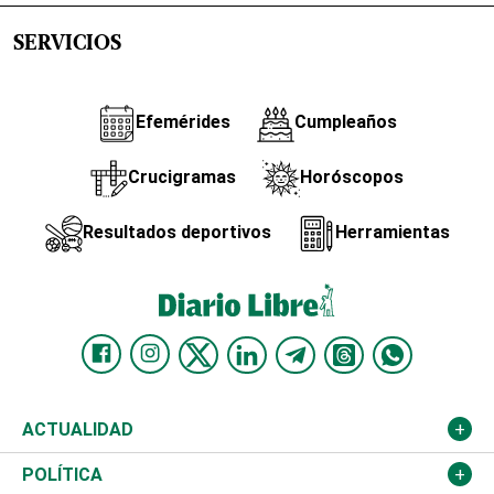
SERVICIOS
Efemérides
Cumpleaños
Crucigramas
Horóscopos
Resultados deportivos
Herramientas
ACTUALIDAD
Nacional
POLÍTICA