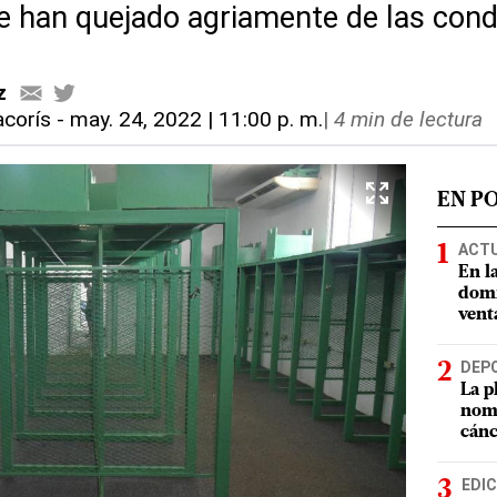
e han quejado agriamente de las cond
z
corís
-
may. 24, 2022 | 11:00 p. m.
|
4 min de lectura
EN P
ACT
En l
domi
vent
DEP
La p
nomb
cánc
EDIC