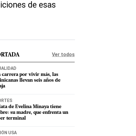
iciones de esas
Ver todos
ORTADA
UALIDAD
a carrera por vivir más, las
nicanas llevan seis años de
aja
ORTES
lata de Evelina Minaya tiene
re: su madre, que enfrenta un
er terminal
IÓN USA