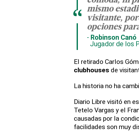
cómoda, ni pr
mismo estadi
“
visitante, po
opciones para
Robinson Canó
Jugador de los 
El retirado Carlos Góme
clubhouses
de visitan
La historia no ha cam
Diario Libre visitó en 
Tetelo Vargas y el Fra
causadas por la condi
facilidades son muy di