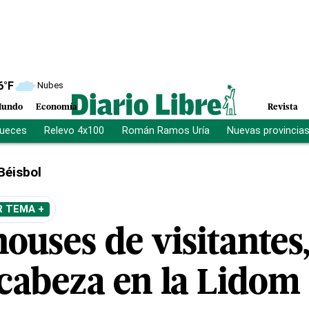
6
°F
Nubes
undo
Economía
Revista
jueces
Relevo 4x100
Román Ramos Uría
Nuevas provincia
Béisbol
R TEMA +
ouses de visitantes
 cabeza en la Lidom