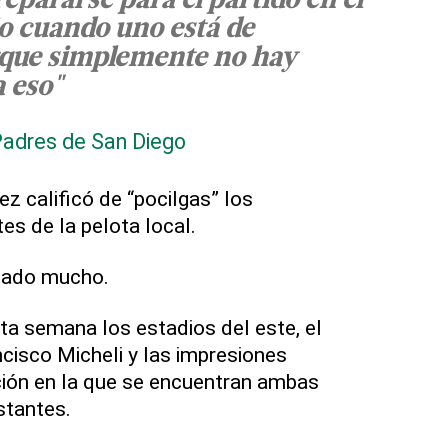
epararse para el partido en el
o cuando uno está de
rque simplemente no hay
 eso"
Padres de San Diego
z calificó de “pocilgas” los
tes de la pelota local.
biado mucho.
esta semana los estadios del este, el
ncisco Micheli y las impresiones
ción en la que se encuentran ambas
stantes.