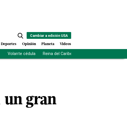
Cambiar a edición USA
Deportes
Opinión
Planeta
Videos
s
Volante cédula
Reina del Caribe
Clausura Juegos Centro
, un gran