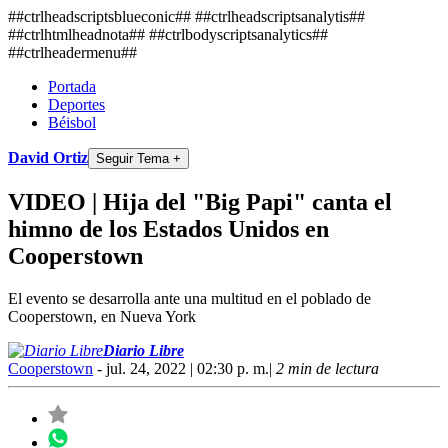
##ctrlheadscriptsblueconic## ##ctrlheadscriptsanalytis##
##ctrlhtmlheadnota##
##ctrlbodyscriptsanalytics##
##ctrlheadermenu##
Portada
Deportes
Béisbol
David Ortiz
Seguir Tema +
VIDEO | Hija del "Big Papi" canta el
himno de los Estados Unidos en
Cooperstown
El evento se desarrolla ante una multitud en el poblado de
Cooperstown, en Nueva York
Diario Libre
Cooperstown
- jul. 24, 2022 | 02:30 p. m.
|
2 min de lectura