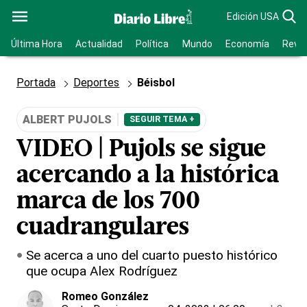
Edición USA
Última Hora
Actualidad
Política
Mundo
Economía
Revis
Portada
Deportes
Béisbol
ALBERT PUJOLS
SEGUIR TEMA +
VIDEO | Pujols se sigue
acercando a la histórica
marca de los 700
cuadrangulares
Se acerca a uno del cuarto puesto histórico
que ocupa Alex Rodríguez
Romeo González