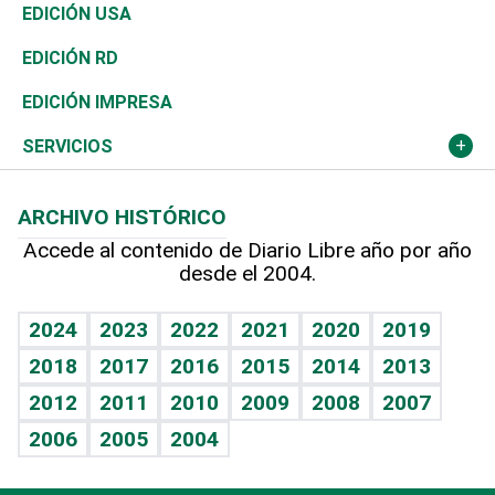
Reportajes
África
Vivienda
Buena Vida
Ciclismo
En Directo
Tecnología
Economía
EDICIÓN USA
Ocenanía
Telecom.
Sociales
Tenis
El Espía
Historia
Revista
EDICIÓN RD
Caribe
Global y variable
Novedades
Olimpismo
Noticiero Poteleche
Martes de tecnología
Deportes
EDICIÓN IMPRESA
Resto del mundo
Economía personal
Podcast Arte Libre
Más deportes
Columnistas
Cambio climático
Opinión
SERVICIOS
Macroeconomía
Mi mascota
Resultados deportivos
Lecturas
Planeta
Efemérides
ARCHIVO HISTÓRICO
Hablando con el pediatra
Línea de hit
Más firmas
Hecho en casa
Cumpleaños
Accede al contenido de Diario Libre año por año
desde el 2004.
Diario de nutrición
BRV
Mundo gamer
RSS
Vida y familia
TBT Deportivo
Guía del dinero
Horóscopos
2024
2023
2022
2021
2020
2019
Eñe
2018
2017
2016
2015
2014
2013
Crucigramas
2012
2011
2010
2009
2008
2007
Celebrando la vida
2006
2005
2004
Sin complejos