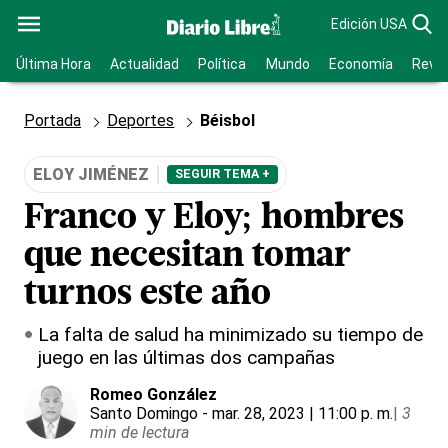
Edición USA
Última Hora
Actualidad
Política
Mundo
Economía
Revis
Portada
Deportes
Béisbol
ELOY JIMÉNEZ
SEGUIR TEMA +
Franco y Eloy; hombres
que necesitan tomar
turnos este año
La falta de salud ha minimizado su tiempo de
juego en las últimas dos campañas
Romeo González
Santo Domingo
- mar. 28, 2023 | 11:00 p. m.
|
3
min de lectura