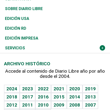
José Boquete
Asia
Consumo
Belleza
Golf
De buena tinta
Clima
Mundo
SOBRE DIARIO LIBRE
Reportajes
África
Vivienda
Buena Vida
Ciclismo
En Directo
Tecnología
Economía
EDICIÓN USA
Ocenanía
Telecom.
Sociales
Tenis
El Espía
Historia
Revista
EDICIÓN RD
Caribe
Global y variable
Novedades
Olimpismo
Noticiero Poteleche
Martes de tecnología
Deportes
EDICIÓN IMPRESA
Resto del mundo
Economía personal
Podcast Arte Libre
Más deportes
Columnistas
Cambio climático
Opinión
SERVICIOS
Macroeconomía
Mi mascota
Resultados deportivos
Lecturas
Planeta
Efemérides
ARCHIVO HISTÓRICO
Hablando con el pediatra
Línea de hit
Más firmas
Hecho en casa
Cumpleaños
Accede al contenido de Diario Libre año por año
desde el 2004.
Diario de nutrición
BRV
Mundo gamer
RSS
Vida y familia
TBT Deportivo
Guía del dinero
Horóscopos
2024
2023
2022
2021
2020
2019
Eñe
2018
2017
2016
2015
2014
2013
Crucigramas
2012
2011
2010
2009
2008
2007
Celebrando la vida