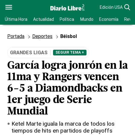
Edición USA
Última Hora
Actualidad
Política
Mundo
Economía
Revis
Portada
Deportes
Béisbol
GRANDES LIGAS
SEGUIR TEMA +
García logra jonrón en la
11ma y Rangers vencen
6-5 a Diamondbacks en
1er juego de Serie
Mundial
Ketel Marte iguala la marca de todos los
tiempos de hits en partidos de playoffs