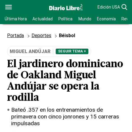
Edición USA
Última Hora
Actualidad
Política
Mundo
Economía
Revis
Portada
Deportes
Béisbol
MIGUEL ANDÚJAR
SEGUIR TEMA +
El jardinero dominicano
de Oakland Miguel
Andújar se opera la
rodilla
Bateó .357 en los entrenamientos de
primavera con cinco jonrones y 15 carreras
impulsadas