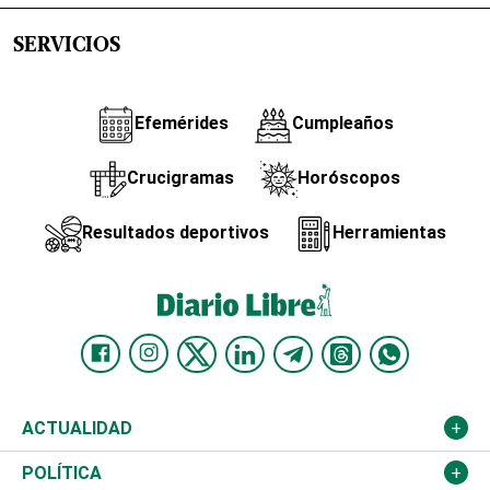
SERVICIOS
Efemérides
Cumpleaños
Crucigramas
Horóscopos
Resultados deportivos
Herramientas
ACTUALIDAD
Nacional
POLÍTICA