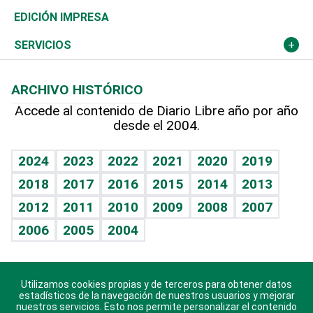
Caribe
Global y variable
Novedades
Olimpismo
Noticiero Poteleche
Martes de tecnología
Deportes
EDICIÓN IMPRESA
Resto del mundo
Economía personal
Podcast Arte Libre
Más deportes
Columnistas
Cambio climático
Opinión
SERVICIOS
Macroeconomía
Mi mascota
Resultados deportivos
Lecturas
Planeta
Efemérides
ARCHIVO HISTÓRICO
Hablando con el pediatra
Línea de hit
Más firmas
Hecho en casa
Cumpleaños
Accede al contenido de Diario Libre año por año
desde el 2004.
Diario de nutrición
BRV
Mundo gamer
RSS
Vida y familia
TBT Deportivo
Guía del dinero
Horóscopos
2024
2023
2022
2021
2020
2019
Eñe
2018
2017
2016
2015
2014
2013
Crucigramas
2012
2011
2010
2009
2008
2007
Celebrando la vida
2006
2005
2004
Sin complejos
En pocas palabras
Utilizamos cookies propias y de terceros para obtener datos
Descarga nuestras aplicaciones para Android, iOS y
Escuchando al corazón
estadísticos de la navegación de nuestros usuarios y mejorar
sistema Huawei.
nuestros servicios. Esto nos permite personalizar el contenido