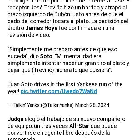
mph ligeramente por la línea de la tercera base. El
receptor José Treviño hizo un barrido y atrapó el
brazo izquierdo de Dubón justo antes de que el
dedo del corredor tocara el plato. La decisión del
árbitro
James
Hoye
fue confirmada en una
revisión de video.
“Simplemente me preparo antes de que eso
suceda”, dijo
Soto
. “Mi mentalidad era
simplemente intentar hacer un gran tiro al plato y
dejar que (Treviño) hiciera lo que quisiera”.
Juan Soto drives in the first Yankees run of the
year!
pic.twitter.com/Uwedo7WaNd
— Talkin' Yanks (@TalkinYanks)
March 28, 2024
Judge
elogió el trabajo de su nuevo compañero
de equipo, un tres veces
All-Star
que puede
convertirse en agente libre después de la
temporada.