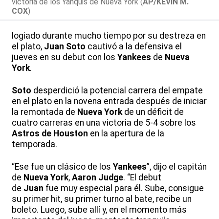
victoria de los Yanquis de Nueva York (
AP/KEVIN M.
COX
)
logiado durante mucho tiempo por su destreza en
el plato,
Juan
Soto
cautivó a la defensiva el
jueves en su debut con los
Yankees
de
Nueva
York
.
Soto
desperdició la potencial carrera del empate
en el plato en la novena entrada después de iniciar
la remontada de
Nueva York
de un déficit de
cuatro carreras en una victoria de 5-4 sobre los
Astros de Houston
en la apertura de la
temporada.
“Ese fue un clásico de los
Yankees
”, dijo el capitán
de
Nueva York
,
Aaron
Judge
. “El debut
de
Juan
fue muy especial para él. Sube, consigue
su primer hit, su primer turno al bate, recibe un
boleto. Luego, sube allí y, en el momento más