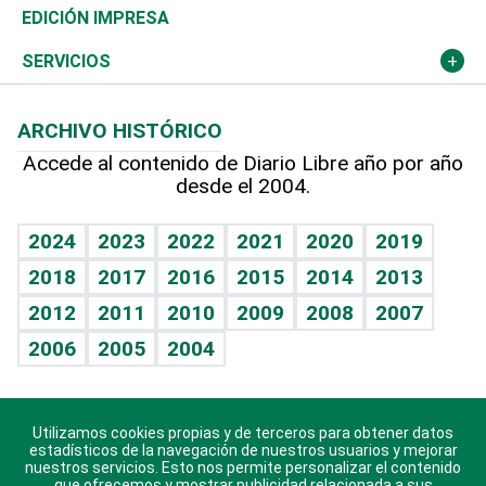
Caribe
Global y variable
Novedades
Olimpismo
Noticiero Poteleche
Martes de tecnología
Deportes
EDICIÓN IMPRESA
Resto del mundo
Economía personal
Podcast Arte Libre
Más deportes
Columnistas
Cambio climático
Opinión
SERVICIOS
Macroeconomía
Mi mascota
Resultados deportivos
Lecturas
Planeta
Efemérides
ARCHIVO HISTÓRICO
Hablando con el pediatra
Línea de hit
Más firmas
Hecho en casa
Cumpleaños
Accede al contenido de Diario Libre año por año
desde el 2004.
Diario de nutrición
BRV
Mundo gamer
RSS
Vida y familia
TBT Deportivo
Guía del dinero
Horóscopos
2024
2023
2022
2021
2020
2019
Eñe
2018
2017
2016
2015
2014
2013
Crucigramas
2012
2011
2010
2009
2008
2007
Celebrando la vida
2006
2005
2004
Sin complejos
En pocas palabras
Utilizamos cookies propias y de terceros para obtener datos
Descarga nuestras aplicaciones para Android, iOS y
Escuchando al corazón
estadísticos de la navegación de nuestros usuarios y mejorar
sistema Huawei.
nuestros servicios. Esto nos permite personalizar el contenido
que ofrecemos y mostrar publicidad relacionada a sus