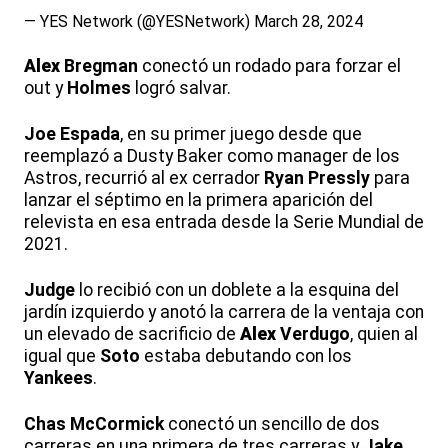
— YES Network (@YESNetwork)
March 28, 2024
Alex
Bregman
conectó un rodado para forzar el
out y
Holmes
logró salvar.
Joe
Espada
, en su primer juego desde que
reemplazó a Dusty Baker como manager de los
Astros, recurrió al ex cerrador
Ryan
Pressly
para
lanzar el séptimo en la primera aparición del
relevista en esa entrada desde la Serie Mundial de
2021.
Judge
lo recibió con un doblete a la esquina del
jardín izquierdo y anotó la carrera de la ventaja con
un elevado de sacrificio de
Alex
Verdugo
, quien al
igual que
Soto
estaba debutando con los
Yankees
.
Chas
McCormick
conectó un sencillo de dos
carreras en una primera de tres carreras y
Jake