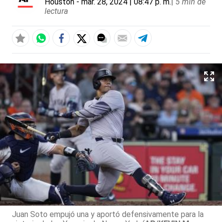
Houston
- mar. 28, 2024 | 08:47 p. m.
|
5 min de
lectura
Juan Soto empujó una y aportó defensivamente para la