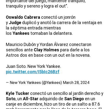
importante del juego, mantente tranquilo,
tranquilo y sereno y logra el out".
Oswaldo
Cabrera
conectó un jonrón
y
Judge
duplicó y anotó la carrera de la ventaja en
la séptima entrada mientras
los
Yankees
tomaban la delantera.
Mauricio Dubón y Yordan Álvarez conectaron
sencillos ante
Clay
Holmes
para darle a los
Astros dos en base con un out en la novena.
Juan Soto. New York Yankee.
pic.twitter.com/I5bIc26Bzf
— New York Yankees (@Yankees)
March 28, 2024
Kyle
Tucker
conectó un sencillo al jardín derecho y
Soto
, un
All-Star
adquirido de
San Diego
en un
canje en diciembre, hizo un tiro de un salto a 87.6