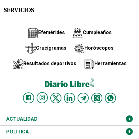
SERVICIOS
Efemérides
Cumpleaños
Crucigramas
Horóscopos
Resultados deportivos
Herramientas
ACTUALIDAD
Nacional
POLÍTICA