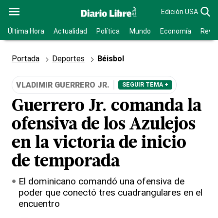
Edición USA
Última Hora
Actualidad
Política
Mundo
Economía
Revis
Portada
Deportes
Béisbol
VLADIMIR GUERRERO JR.
SEGUIR TEMA +
Guerrero Jr. comanda la
ofensiva de los Azulejos
en la victoria de inicio
de temporada
El dominicano comandó una ofensiva de
poder que conectó tres cuadrangulares en el
encuentro