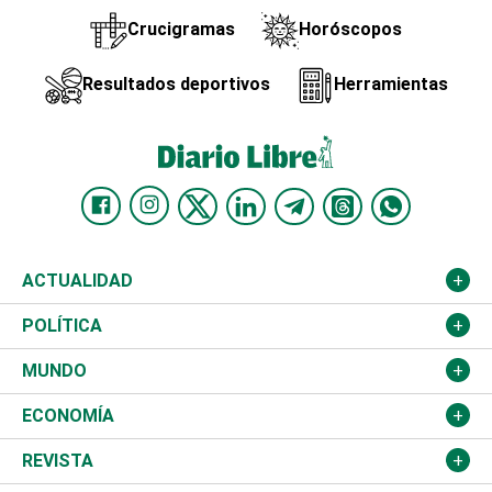
Crucigramas
Horóscopos
Resultados deportivos
Herramientas
ACTUALIDAD
Nacional
POLÍTICA
Ciudad
Partidos
MUNDO
Educación
JCE
Estados Unidos
ECONOMÍA
Salud
TSE
América Latina
Finanzas
REVISTA