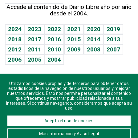
Hablando con el pediatra
Línea de hit
Más firmas
Hecho en casa
Cumpleaños
Accede al contenido de Diario Libre año por año
desde el 2004.
Diario de nutrición
BRV
Mundo gamer
RSS
Vida y familia
TBT Deportivo
Guía del dinero
Horóscopos
2024
2023
2022
2021
2020
2019
Eñe
2018
2017
2016
2015
2014
2013
Crucigramas
2012
2011
2010
2009
2008
2007
Celebrando la vida
2006
2005
2004
Sin complejos
En pocas palabras
Utilizamos cookies propias y de terceros para obtener datos
Descarga nuestras aplicaciones para Android, iOS y
Escuchando al corazón
estadísticos de la navegación de nuestros usuarios y mejorar
sistema Huawei.
nuestros servicios. Esto nos permite personalizar el contenido
que ofrecemos y mostrar publicidad relacionada a sus
Economía Personal
intereses. Si continúa navegando, consideramos que acepta su
uso.
Consulta Libre
Acepto el uso de cookies
© 2021 Diario Libre, todos los derechos reservados.
Consulta el
Aviso Legal
. Ponte en
Contacto
con
Más información y Aviso Legal