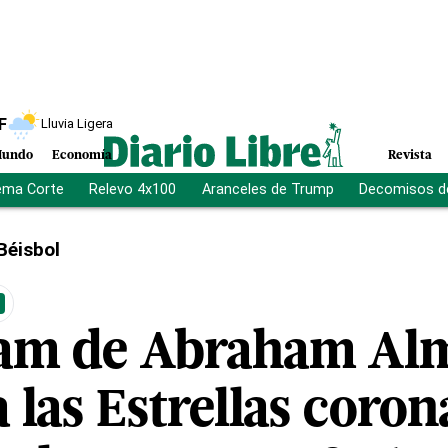
F
Lluvia Ligera
undo
Economía
Revista
ema Corte
Relevo 4x100
Aranceles de Trump
Decomisos d
Béisbol
lam de Abraham Al
 las Estrellas coro