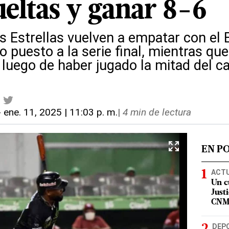
ueltas y ganar 8-6
as Estrellas vuelven a empatar con el 
 puesto a la serie final, mientras que
 luego de haber jugado la mitad del c
-
ene. 11, 2025 | 11:03 p. m.
|
4 min de lectura
EN P
ACT
Un c
Justi
CN
DEP