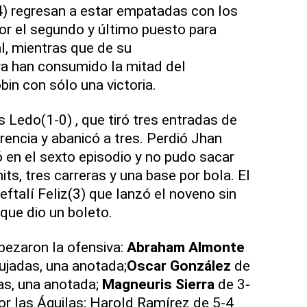
4) regresan a estar empatadas con los
r el segundo y último puesto para
nal, mientras que de su
 ya han consumido la mitad del
bin con sólo una victoria.
is Ledo(1-0) , que tiró tres entradas de
erencia y abanicó a tres. Perdió Jhan
 en el sexto episodio y no pudo sacar
hits, tres carreras y una base por bola. El
ftalí Feliz(3) que lanzó el noveno sin
nque dio un boleto.
abezaron la ofensiva:
Abraham Almonte
ujadas, una anotada;
Oscar González
de
as, una anotada;
Magneuris Sierra
de 3-
r las Águilas: Harold Ramírez de 5-4