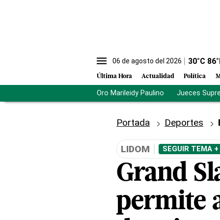
30
°C
86
°
06 de agosto del 2026
Última Hora
Actualidad
Política
M
Oro Marileidy Paulino
Jueces Supr
Portada
Deportes
LIDOM
SEGUIR TEMA +
Grand S
permite a