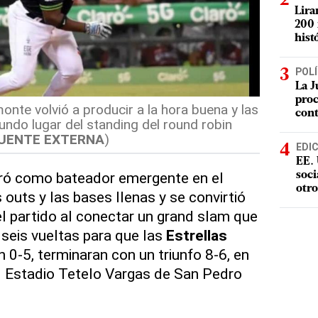
Lira
200 
hist
POLÍ
La J
proc
nte volvió a producir a la hora buena y las
con
undo lugar del standing del round robin
UENTE EXTERNA
)
EDI
EE. 
ró como bateador emergente en el
soci
otro
outs y las bases llenas y se convirtió
el partido al conectar un grand slam que
seis vueltas para que las
Estrellas
n 0-5, terminaran con un triunfo 8-6, en
l Estadio Tetelo Vargas de San Pedro