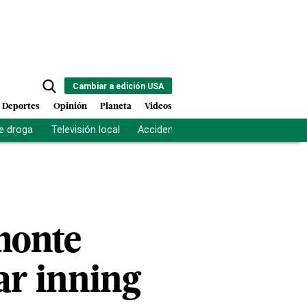
Cambiar a edición USA
Deportes
Opinión
Planeta
Videos
e droga
Televisión local
Accidente Los Ríos
Fuerza antipand
monte
nar inning