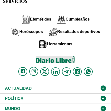
SERVICIOS
Efemérides
Cumpleaños
Horóscopos
Resultados deportivos
Herramientas
ACTUALIDAD
Nacional
POLÍTICA
Ciudad
Partidos
MUNDO