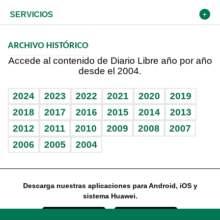
Resto del mundo
Economía personal
Podcast Arte Libre
Más deportes
Frente al Statu Quo
Cambio climático
Opinión
SERVICIOS
Macroeconomía
Mi mascota
Resultados deportivos
El Espía
Planeta
Efemérides
ARCHIVO HISTÓRICO
Hablando con el pediatra
Línea de hit
Noticiero Poteleche
Hecho en casa
Cumpleaños
Accede al contenido de Diario Libre año por año
desde el 2004.
Diario de nutrición
Libreta deportiva
Columnistas
Mundo gamer
RSS
Vida y familia
BRV
Ágora
Guía del dinero
Horóscopos
2024
2023
2022
2021
2020
2019
Eñe
TBT Deportivo
2018
2017
2016
2015
2014
2013
2012
2011
2010
2009
2008
2007
Celebrando la vida
2006
2005
2004
Sin complejos
En pocas palabras
Descarga nuestras aplicaciones para Android, iOS y
Escuchando al corazón
sistema Huawei.
Economía Personal