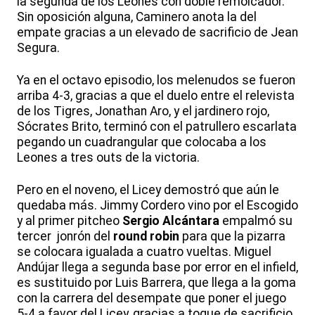
la segunda de los Leones con doble remolcador.
Sin oposición alguna, Caminero anota la del
empate gracias a un elevado de sacrificio de Jean
Segura.
Ya en el octavo episodio, los melenudos se fueron
arriba 4-3, gracias a que el duelo entre el relevista
de los Tigres, Jonathan Aro, y el jardinero rojo,
Sócrates Brito, terminó con el patrullero escarlata
pegando un cuadrangular que colocaba a los
Leones a tres outs de la victoria.
Pero en el noveno, el Licey demostró que aún le
quedaba más. Jimmy Cordero vino por el Escogido
y al primer pitcheo
Sergio Alcántara
empalmó su
tercer jonrón del
round robin
para que la pizarra
se colocara igualada a cuatro vueltas. Miguel
Andújar llega a segunda base por error en el infield,
es sustituido por Luis Barrera, que llega a la goma
con la carrera del desempate que poner el juego
5-4 a favor del Licey, gracias a toque de sacrificio