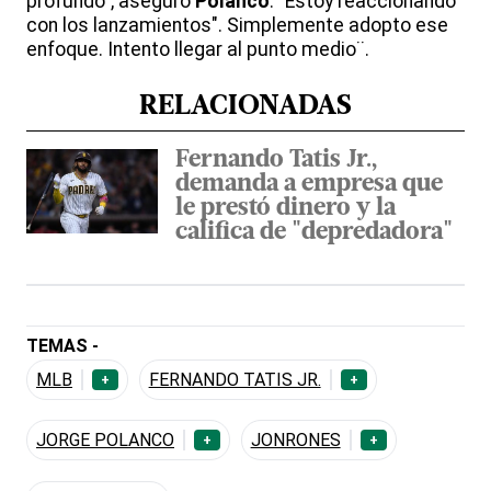
profundo", aseguró
Polanco
. "Estoy reaccionando
con los lanzamientos". Simplemente adopto ese
enfoque. Intento llegar al punto medio¨.
RELACIONADAS
Fernando Tatis Jr.,
demanda a empresa que
le prestó dinero y la
califica de "depredadora"
TEMAS -
MLB
FERNANDO TATIS JR.
+
+
JORGE POLANCO
JONRONES
+
+