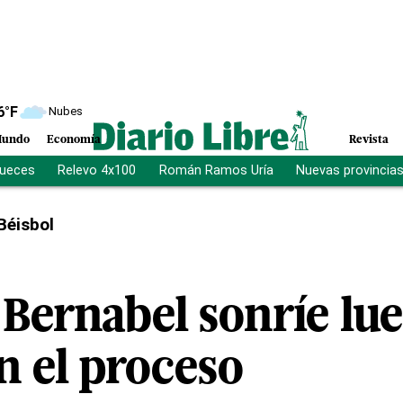
6
°F
Nubes
undo
Economía
Revista
jueces
Relevo 4x100
Román Ramos Uría
Nuevas provincia
Béisbol
ernabel sonríe lue
n el proceso