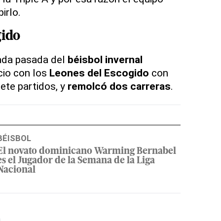
irlo.
gido
ada pasada del
béisbol invernal
nicio con los
Leones del Escogido
con
iete partidos, y
remolcó dos carreras
.
BÉISBOL
El novato dominicano Warming Bernabel
es el Jugador de la Semana de la Liga
Nacional