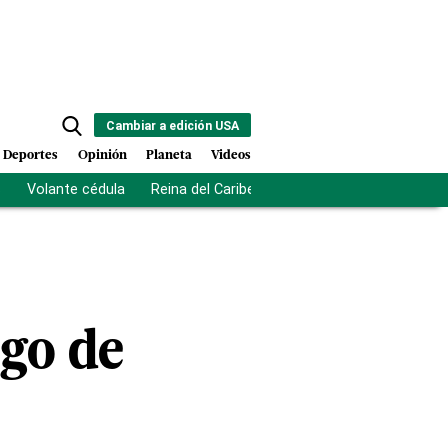
Cambiar a edición USA
Deportes
Opinión
Planeta
Videos
s
Volante cédula
Reina del Caribe
Clausura Juegos Centro
go de