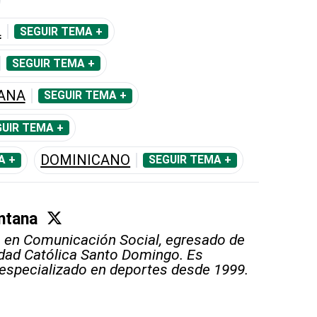
L
SEGUIR TEMA +
SEGUIR TEMA +
MANA
SEGUIR TEMA +
UIR TEMA +
DOMINICANO
A +
SEGUIR TEMA +
ntana
 en Comunicación Social, egresado de
idad Católica Santo Domingo. Es
 especializado en deportes desde 1999.