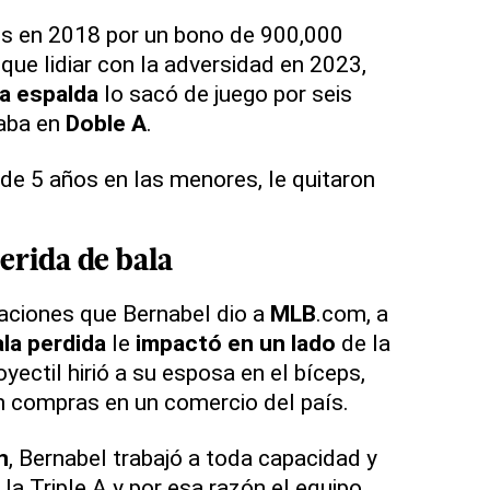
es en 2018 por un bono de 900,000
que lidiar con la adversidad en 2023,
la espalda
lo sacó de juego por seis
aba en
Doble A
.
 de 5 años en las menores, le quitaron
erida de bala
aciones que Bernabel dio a
MLB
.com, a
la perdida
le
impactó en un lado
de la
yectil hirió a su esposa en el bíceps,
 compras en un comercio del país.
n
, Bernabel trabajó a toda capacidad y
la Triple A y por esa razón el equipo