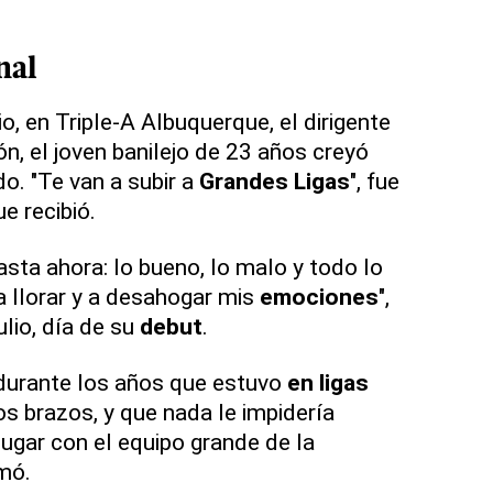
nal
io, en Triple-A Albuquerque, el dirigente
n, el joven banilejo de 23 años creyó
o. "Te van a subir a
Grandes Ligas
", fue
e recibió.
asta ahora: lo bueno, lo malo y todo lo
a llorar y a desahogar mis
emociones
",
ulio, día de su
debut
.
durante los años que estuvo
en ligas
los brazos, y que nada le impidería
 jugar con el equipo grande de la
rmó.