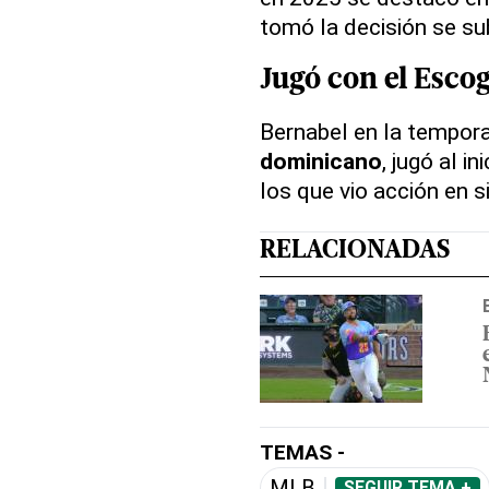
tomó la decisión se sub
Jugó con el Esco
Bernabel en la tempor
dominicano
, jugó al i
los que vio acción en s
RELACIONADAS
TEMAS -
MLB
SEGUIR TEMA +