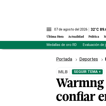
32
°C
89.
07 de agosto del 2026
Última Hora
Actualidad
Política
M
Medallas de oro RD
Evaluación de 
Portada
Deportes
MLB
SEGUIR TEMA +
Warmng B
confiar e