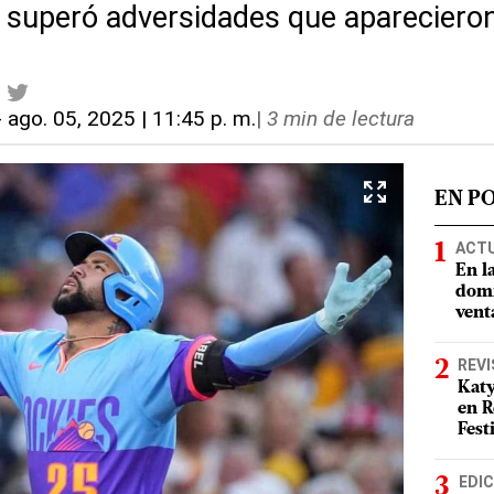
lo superó adversidades que apareciero
-
ago. 05, 2025 | 11:45 p. m.
|
3 min de lectura
EN P
ACT
En l
domi
vent
REVI
Katy
en R
Fest
EDIC