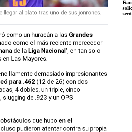
Fian
soli
 llegar al plato tras uno de sus jonrones.
será
ró como un huracán a las
Grandes
onado como el más reciente merecedor
mana
de la
Liga Nacional
", en tan solo
s en Las Mayores.
encillamente demasiado impresionantes
eó para .462
(12 de 26) con dos
adas, 4 dobles, un triple, cinco
 slugging de .923 y un OPS
s obstáculos que hubo
en el
cluso pudieron atentar contra su propia