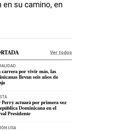
n en su camino, en
Ver todos
ORTADA
UALIDAD
a carrera por vivir más, las
nicanas llevan seis años de
aja
STA
 Perry actuará por primera vez
epública Dominicana en el
ival Presidente
IÓN USA