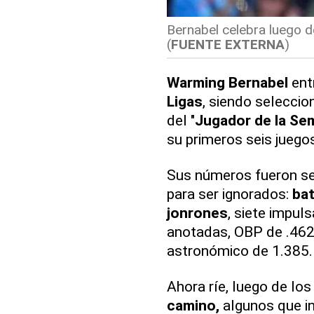
Bernabel celebra luego de
(
FUENTE EXTERNA
)
Warming Bernabel
ent
Ligas
, siendo selecci
del "
Jugador de la Se
su primeros seis juego
Sus números fueron s
para ser ignorados:
bat
jonrones
, siete impuls
anotadas, OBP de .462,
astronómico de 1.385.
Ahora ríe, luego de lo
camino,
algunos que in