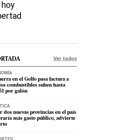
 hoy
bertad
Ver todos
ORTADA
NOMÍA
uerra en el Golfo pasa factura a
los combustibles suben hasta
1 por galón
TICA
r dos nuevas provincias en el país
raría más gasto público, advierte
rto
ORTES