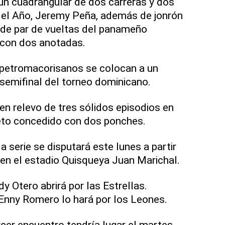
un cuadrangular de dos carreras y dos
el Año, Jeremy Peña, además de jonrón
 de par de vueltas del panameño
 con dos anotadas.
os petromacorisanos se colocan a un
 semifinal del torneo dominicano.
n relevo de tres sólidos episodios en
leto concedido con dos ponches.
a serie se disputará este lunes a partir
e en el estadio Quisqueya Juan Marichal.
 Otero abrirá por las Estrellas.
Enny Romero lo hará por los Leones.
rcer encuentro tendría lugar el martes