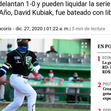
elantan 1-0 y pueden liquidar la serie
Año, David Kubiak, fue bateado con li
corís
-
dic. 27, 2020 | 01:22 a. m.
|
5 min de lectura
EN P
ECO
La g
RD: 
RD$5
POLÍ
Crea
gene
expe
DEP