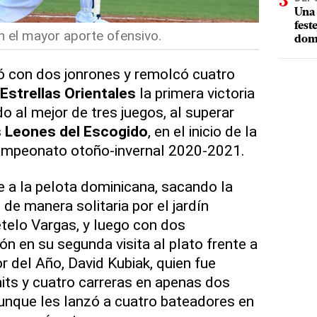
Una 
fest
 el mayor aporte ofensivo.
dom
 con dos jonrones y remolcó cuatro
Estrellas Orientales
la primera victoria
do al mejor de tres juegos, al superar
s
Leones del Escogido
, en el inicio de la
ampeonato otoño-invernal 2020-2021.
 a la pelota dominicana, sacando la
 de manera solitaria por el jardín
telo Vargas, y luego con dos
ón en su segunda visita al plato frente a
r del Año, David Kubiak, quien fue
ts y cuatro carreras en apenas dos
unque les lanzó a cuatro bateadores en