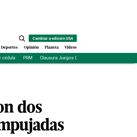
Cambiar a edición USA
Deportes
Opinión
Planeta
Videos
e cédula
PRM
Clausura Juegos Centroamericanos
De la Es
on dos
empujadas