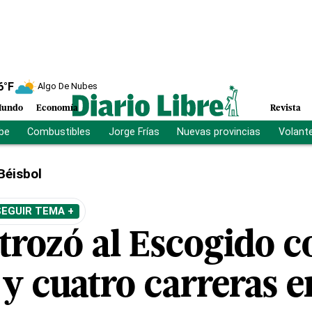
6
°F
Algo De Nubes
undo
Economía
Revista
ibe
Combustibles
Jorge Frías
Nuevas provincias
Volant
Béisbol
SEGUIR TEMA +
trozó al Escogido c
 y cuatro carreras 