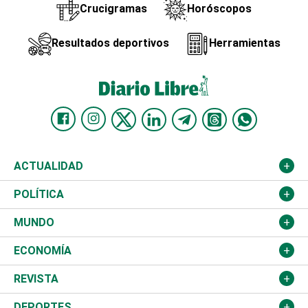
Crucigramas
Horóscopos
Resultados deportivos
Herramientas
ACTUALIDAD
Nacional
POLÍTICA
Ciudad
Partidos
MUNDO
Educación
JCE
Estados Unidos
ECONOMÍA
Salud
TSE
América Latina
Finanzas
REVISTA
Justicia
Congreso Nacional
Haití
Turismo
Música
DEPORTES