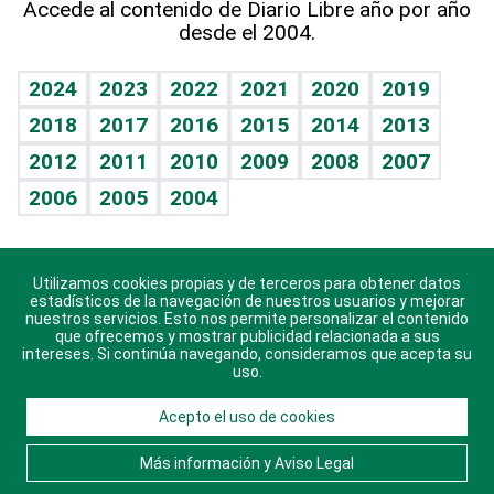
Accede al contenido de Diario Libre año por año
desde el 2004.
Diario de nutrición
BRV
Mundo gamer
RSS
Vida y familia
TBT Deportivo
Guía del dinero
Horóscopos
2024
2023
2022
2021
2020
2019
Eñe
2018
2017
2016
2015
2014
2013
Crucigramas
2012
2011
2010
2009
2008
2007
Celebrando la vida
2006
2005
2004
Sin complejos
En pocas palabras
Utilizamos cookies propias y de terceros para obtener datos
Descarga nuestras aplicaciones para Android, iOS y
Escuchando al corazón
estadísticos de la navegación de nuestros usuarios y mejorar
sistema Huawei.
nuestros servicios. Esto nos permite personalizar el contenido
que ofrecemos y mostrar publicidad relacionada a sus
Economía Personal
intereses. Si continúa navegando, consideramos que acepta su
uso.
Consulta Libre
Acepto el uso de cookies
© 2021 Diario Libre, todos los derechos reservados.
Consulta el
Aviso Legal
. Ponte en
Contacto
con
Más información y Aviso Legal
nosotros y conoce más sobre Diario Libre