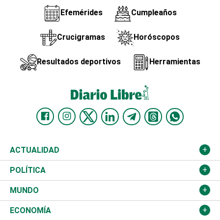
Efemérides
Cumpleaños
Crucigramas
Horóscopos
Resultados deportivos
Herramientas
ACTUALIDAD
Nacional
POLÍTICA
Ciudad
Partidos
MUNDO
Educación
JCE
Estados Unidos
ECONOMÍA