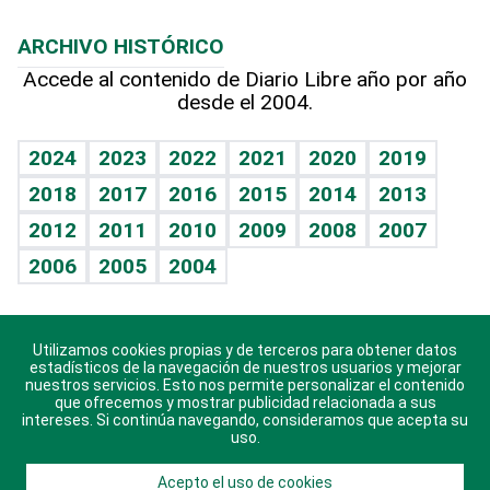
Macroeconomía
Mi mascota
Resultados deportivos
Lecturas
Planeta
Efemérides
ARCHIVO HISTÓRICO
Hablando con el pediatra
Línea de hit
Más firmas
Hecho en casa
Cumpleaños
Accede al contenido de Diario Libre año por año
desde el 2004.
Diario de nutrición
BRV
Mundo gamer
RSS
Vida y familia
TBT Deportivo
Guía del dinero
Horóscopos
2024
2023
2022
2021
2020
2019
Eñe
2018
2017
2016
2015
2014
2013
Crucigramas
2012
2011
2010
2009
2008
2007
Celebrando la vida
2006
2005
2004
Sin complejos
En pocas palabras
Utilizamos cookies propias y de terceros para obtener datos
Descarga nuestras aplicaciones para Android, iOS y
Escuchando al corazón
estadísticos de la navegación de nuestros usuarios y mejorar
sistema Huawei.
nuestros servicios. Esto nos permite personalizar el contenido
que ofrecemos y mostrar publicidad relacionada a sus
Economía Personal
intereses. Si continúa navegando, consideramos que acepta su
uso.
Consulta Libre
Acepto el uso de cookies