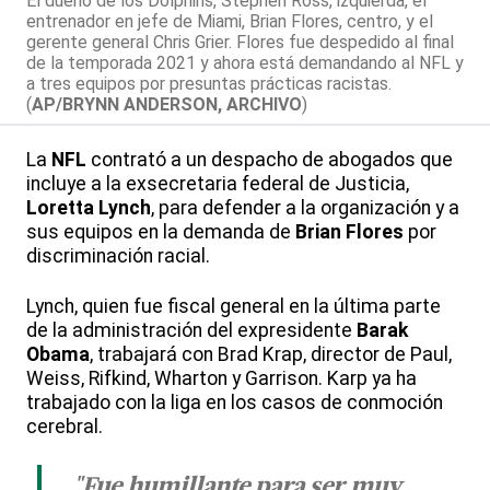
El dueño de los Dolphins, Stephen Ross, izquierda, el
entrenador en jefe de Miami, Brian Flores, centro, y el
gerente general Chris Grier. Flores fue despedido al final
de la temporada 2021 y ahora está demandando al NFL y
a tres equipos por presuntas prácticas racistas.
(
AP/BRYNN ANDERSON, ARCHIVO
)
La
NFL
contrató a un despacho de abogados que
incluye a la exsecretaria federal de Justicia,
Loretta Lynch
, para defender a la organización y a
sus equipos en la demanda de
Brian Flores
por
discriminación racial.
Lynch, quien fue fiscal general en la última parte
de la administración del expresidente
Barak
Obama
, trabajará con Brad Krap, director de Paul,
Weiss, Rifkind, Wharton y Garrison. Karp ya ha
trabajado con la liga en los casos de conmoción
cerebral.
"Fue humillante para ser muy