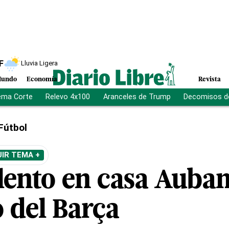
F
Lluvia Ligera
undo
Economía
Revista
ema Corte
Relevo 4x100
Aranceles de Trump
Decomisos d
Fútbol
IR TEMA +
lento en casa Auba
 del Barça