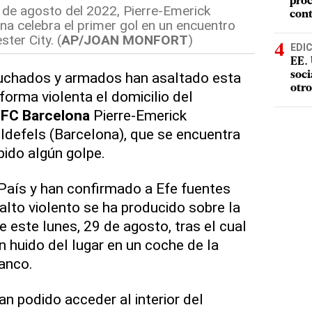
proc
 de agosto del 2022, Pierre-Emerick
con
a celebra el primer gol en un encuentro
ter City. (
AP/JOAN MONFORT
)
EDI
EE. 
uchados y armados han asaltado esta
soci
otro
rma violenta el domicilio del
l
FC Barcelona
Pierre-Emerick
defels (Barcelona), que se encuentra
bido algún golpe.
País y han confirmado a Efe fuentes
alto violento se ha producido sobre la
 este lunes, 29 de agosto, tras el cual
n huido del lugar en un coche de la
anco.
n podido acceder al interior del