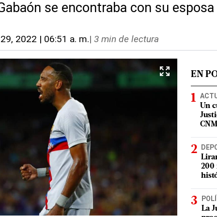
 Gabaón se encontraba con su esposa
 29, 2022 | 06:51 a. m.
|
3 min de lectura
EN P
ACT
Un c
Justi
CN
DEP
Lira
200 
hist
POLÍ
La J