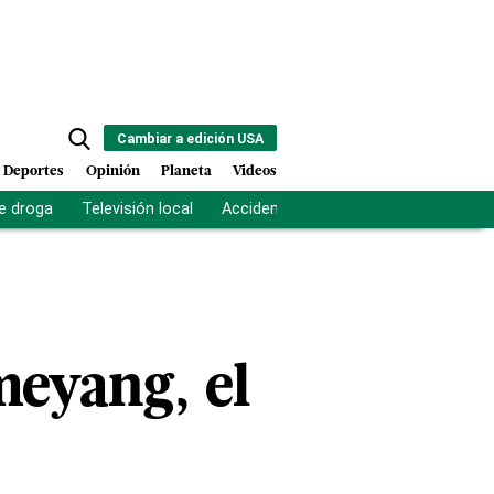
Cambiar a edición USA
Deportes
Opinión
Planeta
Videos
e droga
Televisión local
Accidente Los Ríos
Fuerza antipand
meyang, el