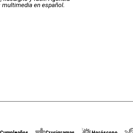
s multimedia en español.
Cumpleaños
Crucigramas
Horóscopo