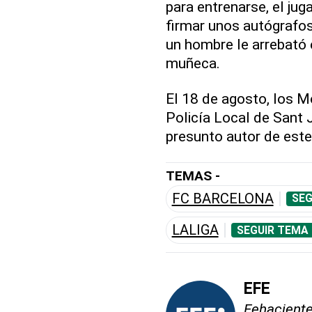
para entrenarse, el jug
firmar unos autógrafos
un hombre le arrebató e
muñeca.
El 18 de agosto, los M
Policía Local de Sant 
presunto autor de este
TEMAS -
FC BARCELONA
SEG
LALIGA
SEGUIR TEMA 
EFE
Fehaciente,