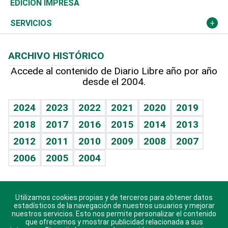
Global y variable
Novedades
Olimpismo
Noticiero Poteleche
Martes de tecnología
Deportes
EDICIÓN IMPRESA
Resto del mundo
Economía personal
Podcast Arte Libre
Más deportes
Columnistas
Cambio climático
Opinión
SERVICIOS
Macroeconomía
Mi mascota
Resultados deportivos
Lecturas
Planeta
Efemérides
ARCHIVO HISTÓRICO
Hablando con el pediatra
Línea de hit
Más firmas
Hecho en casa
Cumpleaños
Accede al contenido de Diario Libre año por año
desde el 2004.
Diario de nutrición
BRV
Mundo gamer
RSS
Vida y familia
TBT Deportivo
Guía del dinero
Horóscopos
2024
2023
2022
2021
2020
2019
Eñe
2018
2017
2016
2015
2014
2013
Crucigramas
2012
2011
2010
2009
2008
2007
Celebrando la vida
2006
2005
2004
Sin complejos
En pocas palabras
Utilizamos cookies propias y de terceros para obtener datos
Descarga nuestras aplicaciones para Android, iOS y
Escuchando al corazón
estadísticos de la navegación de nuestros usuarios y mejorar
sistema Huawei.
nuestros servicios. Esto nos permite personalizar el contenido
que ofrecemos y mostrar publicidad relacionada a sus
Economía Personal