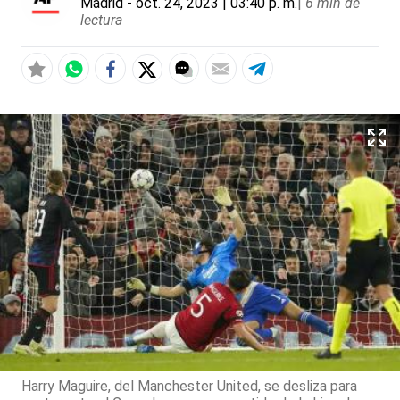
Madrid
- oct. 24, 2023 | 03:40 p. m.
|
6 min de
lectura
Harry Maguire, del Manchester United, se desliza para