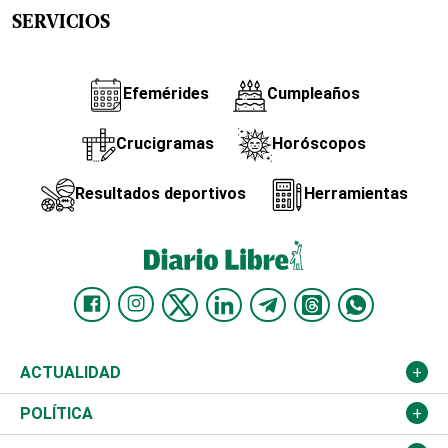
SERVICIOS
Efemérides
Cumpleaños
Crucigramas
Horóscopos
Resultados deportivos
Herramientas
ACTUALIDAD
Nacional
POLÍTICA