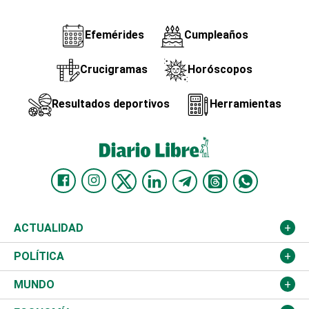
Efemérides
Cumpleaños
Crucigramas
Horóscopos
Resultados deportivos
Herramientas
ACTUALIDAD
Nacional
POLÍTICA
Ciudad
Partidos
MUNDO