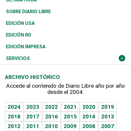
José Boquete
Asia
Consumo
Belleza
Golf
De buena tinta
Clima
Mundo
SOBRE DIARIO LIBRE
Reportajes
África
Vivienda
Buena Vida
Ciclismo
En Directo
Tecnología
Economía
EDICIÓN USA
Ocenanía
Telecom.
Sociales
Tenis
El Espía
Historia
Revista
EDICIÓN RD
Caribe
Global y variable
Novedades
Olimpismo
Noticiero Poteleche
Martes de tecnología
Deportes
EDICIÓN IMPRESA
Resto del mundo
Economía personal
Podcast Arte Libre
Más deportes
Columnistas
Cambio climático
Opinión
SERVICIOS
Macroeconomía
Mi mascota
Resultados deportivos
Lecturas
Planeta
Efemérides
ARCHIVO HISTÓRICO
Hablando con el pediatra
Línea de hit
Más firmas
Hecho en casa
Cumpleaños
Accede al contenido de Diario Libre año por año
desde el 2004.
Diario de nutrición
BRV
Mundo gamer
RSS
Vida y familia
TBT Deportivo
Guía del dinero
Horóscopos
2024
2023
2022
2021
2020
2019
Eñe
2018
2017
2016
2015
2014
2013
Crucigramas
2012
2011
2010
2009
2008
2007
Celebrando la vida