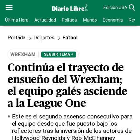
Edición USA
Última Hora
Actualidad
Política
Mundo
Economía
Revis
Portada
Deportes
Fútbol
WREXHAM
SEGUIR TEMA +
Continúa el trayecto de
ensueño del Wrexham;
el equipo galés asciende
a la League One
Este es el segundo ascenso consecutivo para
el equipo desde que fue puesto bajo los
reflectores tras la inversión de los actores de
Hollywood Reynolds y Rob McElhenney