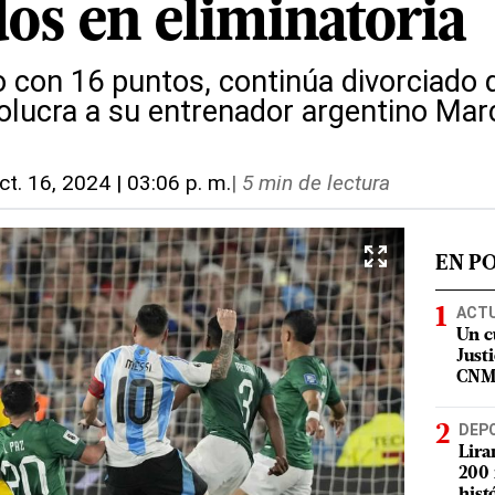
dos en eliminatoria
o con 16 puntos, continúa divorciado 
volucra a su entrenador argentino Mar
ct. 16, 2024 | 03:06 p. m.
|
5 min de lectura
EN P
ACT
Un c
Justi
CN
DEP
Lira
200 
hist