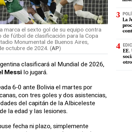
POLÍ
La J
proc
a marca el sexto gol de su equipo contra
con
o de fútbol de clasificación para la Copa
stadio Monumental de Buenos Aires,
EDI
de octubre de 2024. (
AP
)
EE. 
soci
otro
gentina clasificará al Mundial de 2026,
el Messi
lo jugará.
eada 6-0 ante Bolivia el martes por
canas, con tres goles y dos asistencias,
idades del capitán de la Albiceleste
de la edad y las lesiones.
puse fecha ni plazo, simplemente