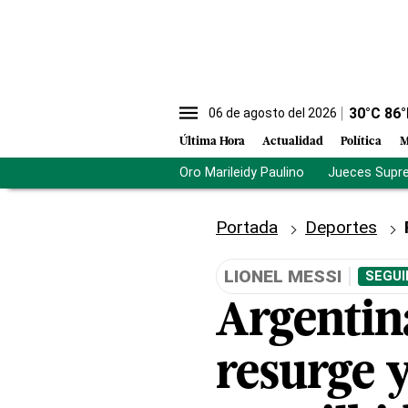
30
°C
86
°
06 de agosto del 2026
Última Hora
Actualidad
Política
M
Oro Marileidy Paulino
Jueces Supr
Portada
Deportes
LIONEL MESSI
SEGUI
Argentina
resurge 