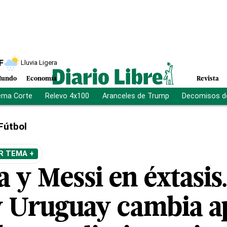
F
Lluvia Ligera
undo
Economía
Revista
ema Corte
Relevo 4x100
Aranceles de Trump
Decomisos d
Fútbol
R TEMA +
 y Messi en éxtasis.
y Uruguay cambia a