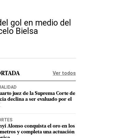
del gol en medio del
celo Bielsa
Ver todos
ORTADA
UALIDAD
uarto juez de la Suprema Corte de
cia declina a ser evaluado por el
M
ORTES
nyi Alonso conquista el oro en los
metros y completa una actuación
órica