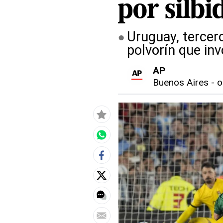
por silbi
Uruguay, tercer
polvorín que in
AP
Buenos Aires
-
o