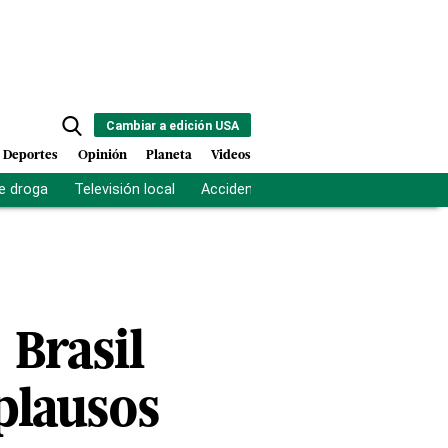
Cambiar a edición USA
Deportes
Opinión
Planeta
Videos
e droga
Televisión local
Accidente Los Ríos
Fuerza antipand
 Brasil
plausos