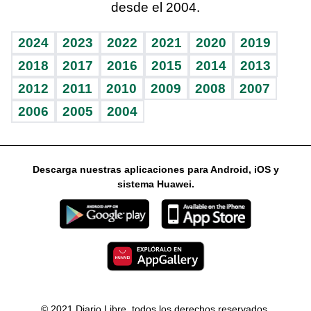
desde el 2004.
Diario de nutrición
Libreta deportiva
Lecturas
Mundo gamer
RSS
Vida y familia
BRV
Más firmas
Guía del dinero
Horóscopos
2024
2023
2022
2021
2020
2019
Eñe
TBT Deportivo
2018
2017
2016
2015
2014
2013
2012
2011
2010
2009
2008
2007
Celebrando la vida
2006
2005
2004
Sin complejos
En pocas palabras
Descarga nuestras aplicaciones para Android, iOS y
Escuchando al corazón
sistema Huawei.
Economía Personal
Consulta Libre
© 2021 Diario Libre, todos los derechos reservados.