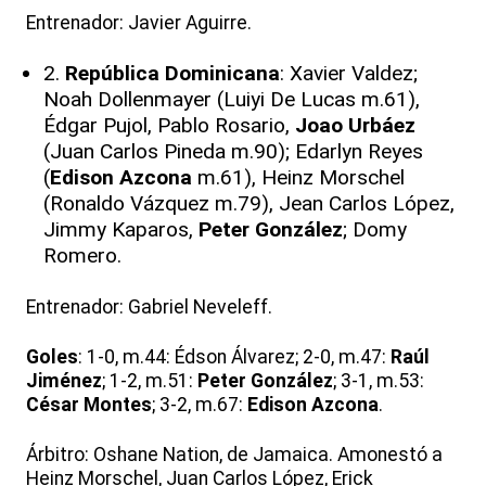
Entrenador: Javier Aguirre.
2.
República Dominicana
: Xavier Valdez;
Noah Dollenmayer (Luiyi De Lucas m.61),
Édgar Pujol, Pablo Rosario,
Joao Urbáez
(Juan Carlos Pineda m.90); Edarlyn Reyes
(
Edison Azcona
m.61), Heinz Morschel
(Ronaldo Vázquez m.79), Jean Carlos López,
Jimmy Kaparos,
Peter González
; Domy
Romero.
Entrenador: Gabriel Neveleff.
Goles
: 1-0, m.44: Édson Álvarez; 2-0, m.47:
Raúl
Jiménez
; 1-2, m.51:
Peter González
; 3-1, m.53:
César Montes
; 3-2, m.67:
Edison Azcona
.
Árbitro: Oshane Nation, de Jamaica. Amonestó a
Heinz Morschel, Juan Carlos López, Erick