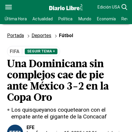
Edición USA
Última Hora
Actualidad
Política
Mundo
Economía
Revis
Portada
Deportes
Fútbol
FIFA
SEGUIR TEMA +
Una Dominicana sin
complejos cae de pie
ante México 3-2 en la
Copa Oro
Los quisqueyanos coquetearon con el
empate ante el gigante de la Concacaf
EFE