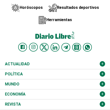
Horóscopos
Resultados deportivos
Herramientas
ACTUALIDAD
Nacional
POLÍTICA
Ciudad
Partidos
MUNDO
Educación
JCE
Estados Unidos
ECONOMÍA
Salud
TSE
América Latina
Finanzas
REVISTA