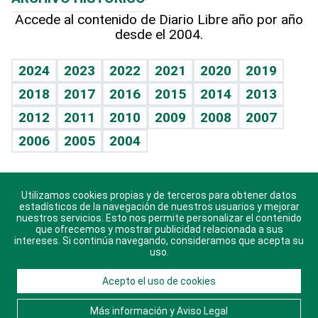
Hablando con el pediatra
Línea de hit
Columnistas
Hecho en casa
Cumpleaños
Accede al contenido de Diario Libre año por año
desde el 2004.
Diario de nutrición
Libreta deportiva
Lecturas
Mundo gamer
RSS
Vida y familia
BRV
Más firmas
Guía del dinero
Horóscopos
2024
2023
2022
2021
2020
2019
Eñe
TBT Deportivo
2018
2017
2016
2015
2014
2013
Juegos
2012
2011
2010
2009
2008
2007
Celebrando la vida
2006
2005
2004
Sin complejos
En pocas palabras
Utilizamos cookies propias y de terceros para obtener datos
Descarga nuestras aplicaciones para Android, iOS y
Escuchando al corazón
estadísticos de la navegación de nuestros usuarios y mejorar
sistema Huawei.
nuestros servicios. Esto nos permite personalizar el contenido
que ofrecemos y mostrar publicidad relacionada a sus
Economía Personal
intereses. Si continúa navegando, consideramos que acepta su
uso.
Consulta Libre
Acepto el uso de cookies
© 2021 Diario Libre, todos los derechos reservados.
Consulta el
Aviso Legal
. Ponte en
Contacto
con
Más información y Aviso Legal