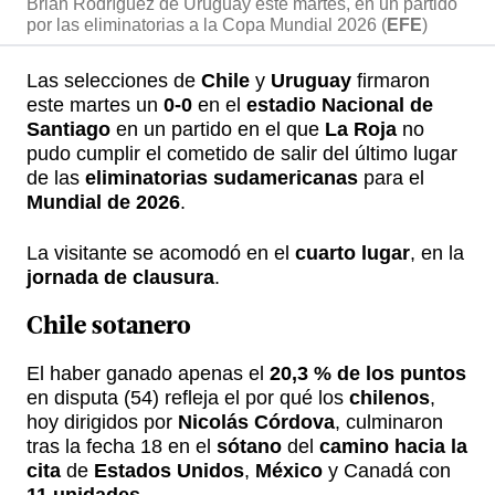
Brian Rodríguez de Uruguay este martes, en un partido
por las eliminatorias a la Copa Mundial 2026 (
EFE
)
Las selecciones de
Chile
y
Uruguay
firmaron
este martes un
0-0
en el
estadio Nacional de
Santiago
en un partido en el que
La Roja
no
pudo cumplir el cometido de salir del último lugar
de las
eliminatorias sudamericanas
para el
Mundial de 2026
.
La visitante se acomodó en el
cuarto lugar
, en la
jornada de clausura
.
Chile sotanero
El haber ganado apenas el
20,3 % de los puntos
en disputa (54) refleja el por qué los
chilenos
,
hoy dirigidos por
Nicolás Córdova
, culminaron
tras la fecha 18 en el
sótano
del
camino hacia la
cita
de
Estados Unidos
,
México
y Canadá con