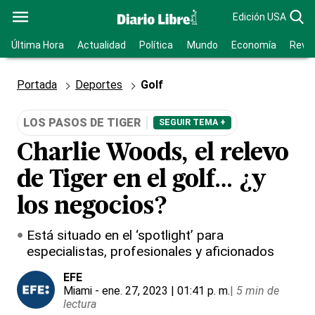
Edición USA
Última Hora
Actualidad
Política
Mundo
Economía
Revis
Portada
Deportes
Golf
LOS PASOS DE TIGER
SEGUIR TEMA +
Charlie Woods, el relevo
de Tiger en el golf… ¿y
los negocios?
Está situado en el ‘spotlight’ para
especialistas, profesionales y aficionados
EFE
Miami
- ene. 27, 2023 | 01:41 p. m.
|
5 min de
lectura