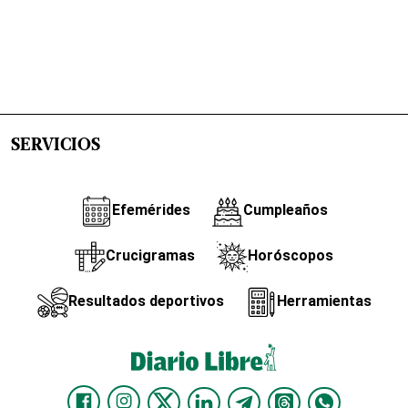
SERVICIOS
Efemérides
Cumpleaños
Crucigramas
Horóscopos
Resultados deportivos
Herramientas