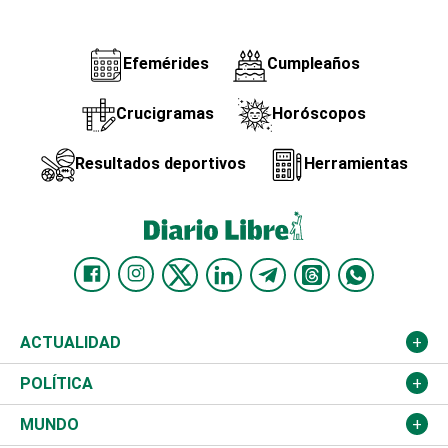
Efemérides
Cumpleaños
Crucigramas
Horóscopos
Resultados deportivos
Herramientas
ACTUALIDAD
Nacional
POLÍTICA
Ciudad
Partidos
MUNDO