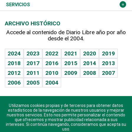
Resto del mundo
Economía personal
Podcast Arte Libre
Más deportes
Columnistas
Cambio climático
Opinión
SERVICIOS
Macroeconomía
Mi mascota
Resultados deportivos
Lecturas
Planeta
Efemérides
ARCHIVO HISTÓRICO
Hablando con el pediatra
Línea de hit
Más firmas
Hecho en casa
Cumpleaños
Accede al contenido de Diario Libre año por año
desde el 2004.
Diario de nutrición
BRV
Mundo gamer
RSS
Vida y familia
TBT Deportivo
Guía del dinero
Horóscopos
2024
2023
2022
2021
2020
2019
Eñe
2018
2017
2016
2015
2014
2013
Crucigramas
2012
2011
2010
2009
2008
2007
Celebrando la vida
2006
2005
2004
Sin complejos
En pocas palabras
Utilizamos cookies propias y de terceros para obtener datos
Descarga nuestras aplicaciones para Android, iOS y
Escuchando al corazón
estadísticos de la navegación de nuestros usuarios y mejorar
sistema Huawei.
nuestros servicios. Esto nos permite personalizar el contenido
que ofrecemos y mostrar publicidad relacionada a sus
Economía Personal
intereses. Si continúa navegando, consideramos que acepta su
uso.