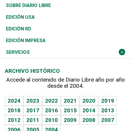
José Boquete
Asia
Consumo
Belleza
Golf
De buena tinta
Clima
Mundo
SOBRE DIARIO LIBRE
Reportajes
África
Vivienda
Buena Vida
Ciclismo
En Directo
Tecnología
Economía
EDICIÓN USA
Ocenanía
Telecom.
Sociales
Tenis
El Espía
Historia
Revista
EDICIÓN RD
Caribe
Global y variable
Novedades
Olimpismo
Noticiero Poteleche
Martes de tecnología
Deportes
EDICIÓN IMPRESA
Resto del mundo
Economía personal
Podcast Arte Libre
Más deportes
Columnistas
Cambio climático
Opinión
SERVICIOS
Macroeconomía
Mi mascota
Resultados deportivos
Lecturas
Planeta
Efemérides
ARCHIVO HISTÓRICO
Hablando con el pediatra
Línea de hit
Más firmas
Hecho en casa
Cumpleaños
Accede al contenido de Diario Libre año por año
desde el 2004.
Diario de nutrición
BRV
Mundo gamer
RSS
Vida y familia
TBT Deportivo
Guía del dinero
Horóscopos
2024
2023
2022
2021
2020
2019
Eñe
2018
2017
2016
2015
2014
2013
Crucigramas
2012
2011
2010
2009
2008
2007
Celebrando la vida
2006
2005
2004