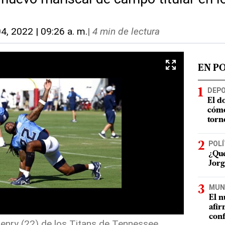
04, 2022 | 09:26 a. m.
|
4 min de lectura
EN P
DEP
El d
cómo
torn
POLÍ
¿Qué
Jorg
MUN
El n
afir
conf
Henry (22) de los Titans de Tennessee