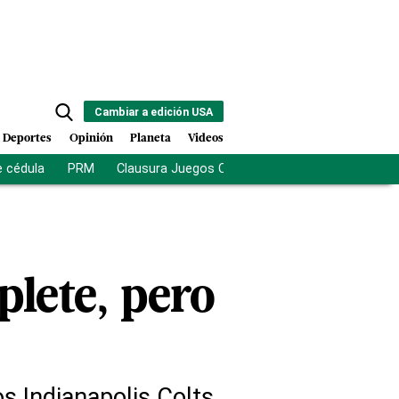
Cambiar a edición USA
Deportes
Opinión
Planeta
Videos
e cédula
PRM
Clausura Juegos Centroamericanos
De la Es
plete, pero
os Indianapolis Colts