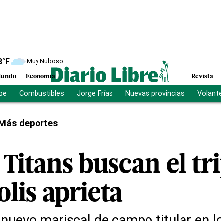
8
°F
Muy Nuboso
undo
Economía
Revista
ibe
Combustibles
Jorge Frías
Nuevas provincias
Volant
Más deportes
Titans buscan el tri
lis aprieta
 nuevo mariscal de campo titular en l