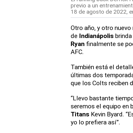
previo a un entrenamien
18 de agosto de 2022, en
Otro año, y otro nuevo
de
Indianápolis
brinda
Ryan
finalmente se pod
AFC.
También está el detalle
últimas dos temporad
que los Colts reciben 
“Llevo bastante tiemp
seremos el equipo en bo
Titans
Kevin Byard. “E
yo lo prefiera así”.