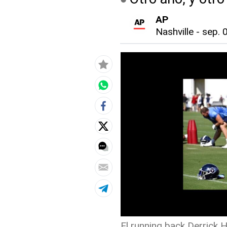
AP
Nashville
-
sep. 
El running back Derrick 