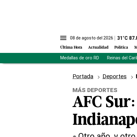
31
°C
87.
08 de agosto del 2026
Última Hora
Actualidad
Política
M
Medallas de oro RD
Reinas del Car
Portada
Deportes
MÁS DEPORTES
AFC Sur: 
Indianapo
Otro año, y otro