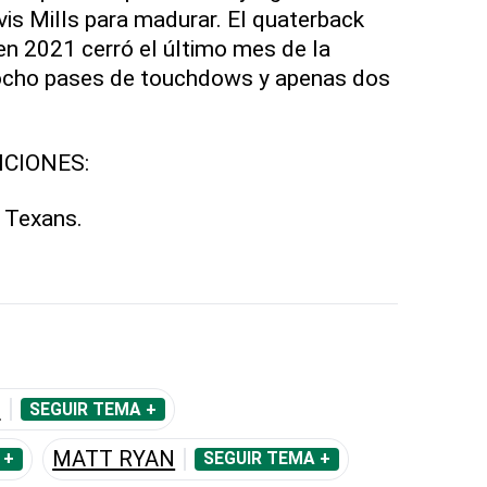
vis Mills para madurar. El quaterback
en 2021 cerró el último mes de la
cho pases de touchdows y apenas dos
CIONES:
, Texans.
S
SEGUIR TEMA +
MATT RYAN
 +
SEGUIR TEMA +