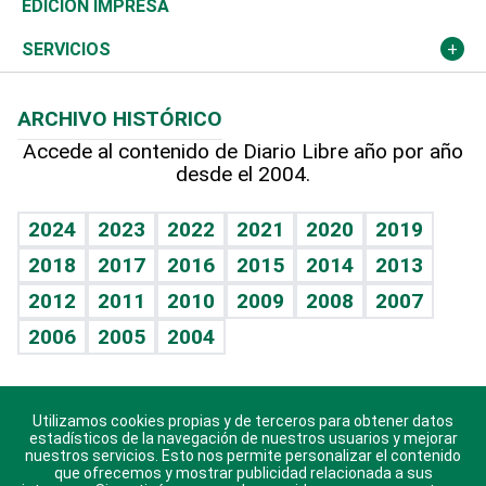
Global y variable
Novedades
Olimpismo
Noticiero Poteleche
Martes de tecnología
Deportes
EDICIÓN IMPRESA
Resto del mundo
Economía personal
Podcast Arte Libre
Más deportes
Columnistas
Cambio climático
Opinión
SERVICIOS
Macroeconomía
Mi mascota
Resultados deportivos
Lecturas
Planeta
Efemérides
ARCHIVO HISTÓRICO
Hablando con el pediatra
Línea de hit
Más firmas
Hecho en casa
Cumpleaños
Accede al contenido de Diario Libre año por año
desde el 2004.
Diario de nutrición
BRV
Mundo gamer
RSS
Vida y familia
TBT Deportivo
Guía del dinero
Horóscopos
2024
2023
2022
2021
2020
2019
Eñe
2018
2017
2016
2015
2014
2013
Crucigramas
2012
2011
2010
2009
2008
2007
Celebrando la vida
2006
2005
2004
Sin complejos
En pocas palabras
Utilizamos cookies propias y de terceros para obtener datos
Descarga nuestras aplicaciones para Android, iOS y
Escuchando al corazón
estadísticos de la navegación de nuestros usuarios y mejorar
sistema Huawei.
nuestros servicios. Esto nos permite personalizar el contenido
que ofrecemos y mostrar publicidad relacionada a sus
Economía Personal