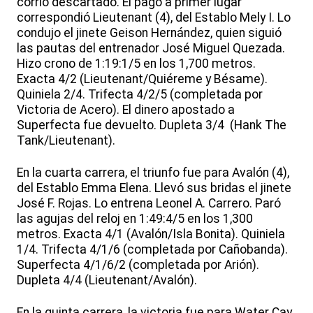
corrió descartado. El pago a primer lugar
correspondió Lieutenant (4), del Establo Mely I. Lo
condujo el jinete Geison Hernández, quien siguió
las pautas del entrenador José Miguel Quezada.
Hizo crono de 1:19:1/5 en los 1,700 metros.
Exacta 4/2 (Lieutenant/Quiéreme y Bésame).
Quiniela 2/4. Trifecta 4/2/5 (completada por
Victoria de Acero). El dinero apostado a
Superfecta fue devuelto. Dupleta 3/4 (Hank The
Tank/Lieutenant).
En la cuarta carrera, el triunfo fue para Avalón (4),
del Establo Emma Elena. Llevó sus bridas el jinete
José F. Rojas. Lo entrena Leonel A. Carrero. Paró
las agujas del reloj en 1:49:4/5 en los 1,300
metros. Exacta 4/1 (Avalón/Isla Bonita). Quiniela
1/4. Trifecta 4/1/6 (completada por Cañobanda).
Superfecta 4/1/6/2 (completada por Arión).
Dupleta 4/4 (Lieutenant/Avalón).
En la quinta carrera, la victoria fue para Water Cay