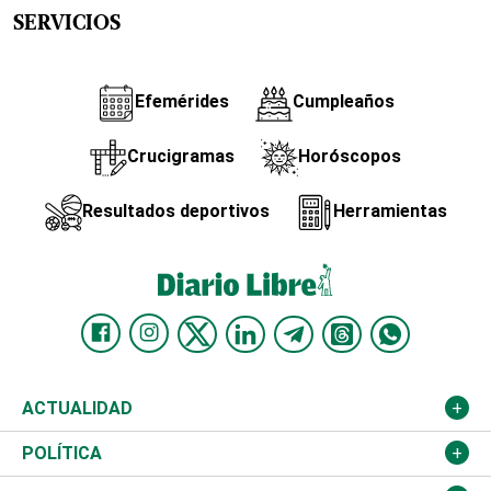
SERVICIOS
Efemérides
Cumpleaños
Crucigramas
Horóscopos
Resultados deportivos
Herramientas
ACTUALIDAD
Nacional
POLÍTICA