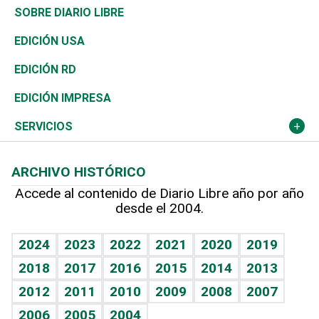
José Boquete
Asia
Consumo
Belleza
Golf
De buena tinta
Clima
Mundo
SOBRE DIARIO LIBRE
Reportajes
África
Vivienda
Buena Vida
Ciclismo
En Directo
Tecnología
Economía
EDICIÓN USA
Ocenanía
Telecom.
Sociales
Tenis
Frente al Statu Quo
Historia
Revista
EDICIÓN RD
Caribe
Global y variable
Novedades
Olimpismo
El Espía
Martes de tecnología
Deportes
EDICIÓN IMPRESA
Resto del mundo
Economía personal
Podcast Arte Libre
Más deportes
Noticiero Poteleche
Cambio climático
Opinión
SERVICIOS
Macroeconomía
Mi mascota
Resultados deportivos
Columnistas
Planeta
Efemérides
ARCHIVO HISTÓRICO
Hablando con el pediatra
Línea de hit
Lecturas
Hecho en casa
Cumpleaños
Accede al contenido de Diario Libre año por año
desde el 2004.
Diario de nutrición
BRV
Más firmas
Mundo gamer
RSS
Vida y familia
TBT Deportivo
Guía del dinero
Horóscopos
2024
2023
2022
2021
2020
2019
Eñe
2018
2017
2016
2015
2014
2013
Juegos
2012
2011
2010
2009
2008
2007
Celebrando la vida
2006
2005
2004