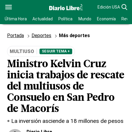
Edición USA
Última Hora
Actualidad
Política
Mundo
Economía
Revis
Portada
Deportes
Más deportes
MULTIUSO
SEGUIR TEMA +
Ministro Kelvin Cruz
inicia trabajos de rescate
del multiusos de
Consuelo en San Pedro
de Macorís
La inversión asciende a 18 millones de pesos
Diario Libre