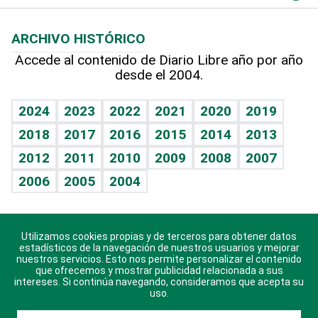
Macroeconomía
Mi mascota
Resultados deportivos
Lecturas
Planeta
Efemérides
ARCHIVO HISTÓRICO
Hablando con el pediatra
Línea de hit
Más firmas
Hecho en casa
Cumpleaños
Accede al contenido de Diario Libre año por año
desde el 2004.
Diario de nutrición
BRV
Mundo gamer
RSS
Vida y familia
TBT Deportivo
Guía del dinero
Horóscopos
2024
2023
2022
2021
2020
2019
Eñe
2018
2017
2016
2015
2014
2013
Crucigramas
2012
2011
2010
2009
2008
2007
Celebrando la vida
2006
2005
2004
Sin complejos
En pocas palabras
Utilizamos cookies propias y de terceros para obtener datos
Descarga nuestras aplicaciones para Android, iOS y
Escuchando al corazón
estadísticos de la navegación de nuestros usuarios y mejorar
sistema Huawei.
nuestros servicios. Esto nos permite personalizar el contenido
que ofrecemos y mostrar publicidad relacionada a sus
Economía Personal
intereses. Si continúa navegando, consideramos que acepta su
uso.
Consulta Libre