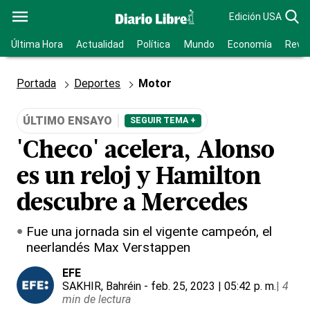
Edición USA
Última Hora
Actualidad
Política
Mundo
Economía
Revis
Portada
Deportes
Motor
ÚLTIMO ENSAYO
SEGUIR TEMA +
'Checo' acelera, Alonso
es un reloj y Hamilton
descubre a Mercedes
Fue una jornada sin el vigente campeón, el
neerlandés Max Verstappen
EFE
SAKHIR, Bahréin
- feb. 25, 2023 | 05:42 p. m.
|
4
min de lectura