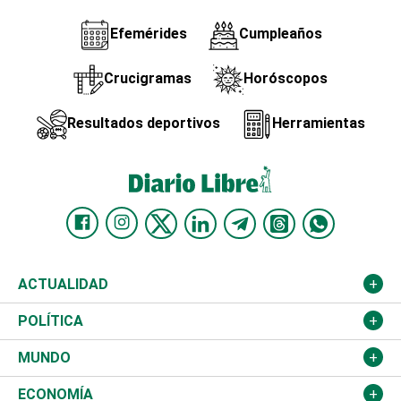
Efemérides
Cumpleaños
Crucigramas
Horóscopos
Resultados deportivos
Herramientas
ACTUALIDAD
Nacional
POLÍTICA
Ciudad
Partidos
MUNDO
Educación
JCE
Estados Unidos
ECONOMÍA