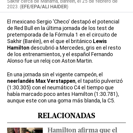
Sakhir cerca de Manama, Bahréin, el 25 de febrero de
2023. (
EFE/EPA/ALI HAIDER
)
El mexicano Sergio 'Checo' destapó el potencial
de Red Bull en la última jornada de los test de
pretemporada de la Fórmula 1 en el circuito de
Sakhir (Baréin), en el que el británico
Lewis
Hamilton
descubrió a Mercedes, gris en el resto
de los entrenamientos, y el español Fernando
Alonso fue un reloj con Aston Martin.
En una jornada sin el vigente campeón, el
neerlandés Max Verstappen
, el tapatío pulverizó
(1:30.305) con el neumático C4 el tiempo que
había marcado poco antes Hamilton (1:30.781),
aunque este con una goma más blanda, la C5.
RELACIONADAS
Hamilton afirma que el