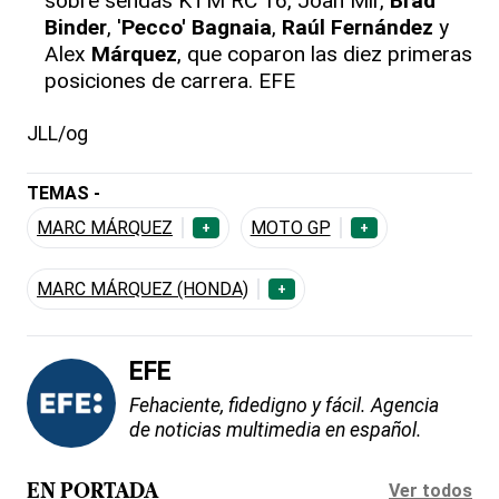
sobre sendas KTM RC 16, Joan Mir,
Brad
Binder
, '
Pecco' Bagnaia
,
Raúl Fernández
y
Alex
Márquez
, que coparon las diez primeras
posiciones de carrera. EFE
JLL/og
TEMAS -
MARC MÁRQUEZ
MOTO GP
+
+
MARC MÁRQUEZ (HONDA)
+
EFE
Fehaciente, fidedigno y fácil. Agencia
de noticias multimedia en español.
Ver todos
EN PORTADA