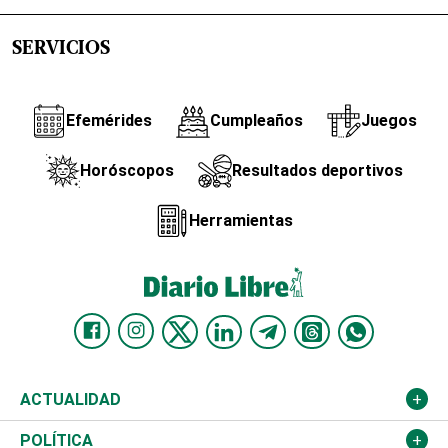
SERVICIOS
Efemérides
Cumpleaños
Juegos
Horóscopos
Resultados deportivos
Herramientas
ACTUALIDAD
Nacional
POLÍTICA