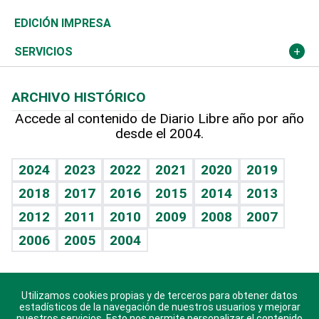
Caribe
Global y variable
Novedades
Olimpismo
Frente al Statu Quo
Despertando al gigante
Deportes
EDICIÓN IMPRESA
Resto del mundo
Economía personal
Podcast Arte Libre
Más deportes
El Espía
Cambio climático
Opinión
SERVICIOS
Macroeconomía
Mi mascota
Resultados deportivos
Noticiero Poteleche
Planeta
Efemérides
ARCHIVO HISTÓRICO
Hablando con el pediatra
Línea de hit
Columnistas
Hecho en casa
Cumpleaños
Accede al contenido de Diario Libre año por año
desde el 2004.
Diario de nutrición
Libreta deportiva
Lecturas
Mundo gamer
RSS
Vida y familia
BRV
Más firmas
Guía del dinero
Horóscopos
2024
2023
2022
2021
2020
2019
Eñe
TBT Deportivo
2018
2017
2016
2015
2014
2013
Juegos
2012
2011
2010
2009
2008
2007
Celebrando la vida
2006
2005
2004
Sin complejos
En pocas palabras
Utilizamos cookies propias y de terceros para obtener datos
Descarga nuestras aplicaciones para Android, iOS y
Escuchando al corazón
estadísticos de la navegación de nuestros usuarios y mejorar
sistema Huawei.
nuestros servicios. Esto nos permite personalizar el contenido