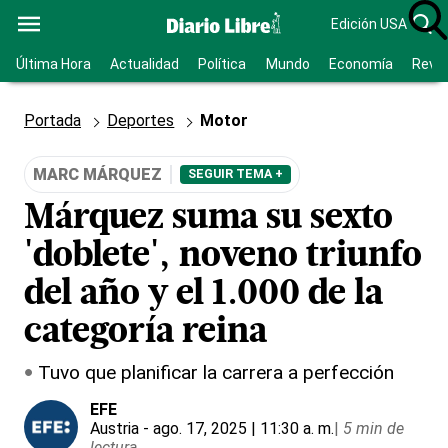
Edición USA
Última Hora
Actualidad
Política
Mundo
Economía
Revis
Portada
Deportes
Motor
MARC MÁRQUEZ
SEGUIR TEMA +
Márquez suma su sexto
'doblete', noveno triunfo
del año y el 1.000 de la
categoría reina
Tuvo que planificar la carrera a perfección
EFE
Austria
- ago. 17, 2025 | 11:30 a. m.
|
5 min de
lectura