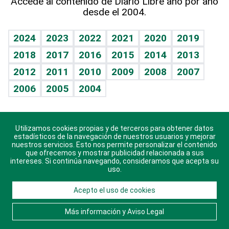
Accede al contenido de Diario Libre año por año
desde el 2004.
Diario de nutrición
BRV
Mundo gamer
RSS
Vida y familia
TBT Deportivo
Guía del dinero
Horóscopos
2024
2023
2022
2021
2020
2019
Eñe
2018
2017
2016
2015
2014
2013
Crucigramas
2012
2011
2010
2009
2008
2007
Celebrando la vida
2006
2005
2004
Sin complejos
En pocas palabras
Utilizamos cookies propias y de terceros para obtener datos
Descarga nuestras aplicaciones para Android, iOS y
Escuchando al corazón
estadísticos de la navegación de nuestros usuarios y mejorar
sistema Huawei.
nuestros servicios. Esto nos permite personalizar el contenido
que ofrecemos y mostrar publicidad relacionada a sus
Economía Personal
intereses. Si continúa navegando, consideramos que acepta su
uso.
Consulta Libre
Acepto el uso de cookies
© 2021 Diario Libre, todos los derechos reservados.
Consulta el
Aviso Legal
. Ponte en
Contacto
con
Más información y Aviso Legal
nosotros y conoce más sobre Diario Libre