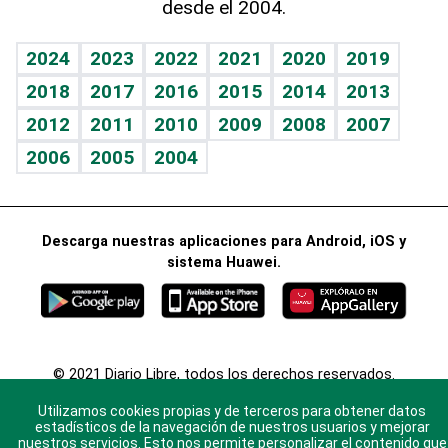
desde el 2004.
Diario de nutrición
BRV
Más firmas
Mundo gamer
RSS
Vida y familia
TBT Deportivo
Guía del dinero
Horóscopos
2024
2023
2022
2021
2020
2019
Eñe
2018
2017
2016
2015
2014
2013
Juegos
2012
2011
2010
2009
2008
2007
Celebrando la vida
2006
2005
2004
Sin complejos
En pocas palabras
Descarga nuestras aplicaciones para Android, iOS y
Escuchando al corazón
sistema Huawei.
Economía Personal
Consulta Libre
© 2021 Diario Libre, todos los derechos reservados.
Consulta el
Aviso Legal
. Ponte en
Contacto
con
Utilizamos cookies propias y de terceros para obtener datos
nosotros y conoce más sobre Diario Libre
estadísticos de la navegación de nuestros usuarios y mejorar
nuestros servicios. Esto nos permite personalizar el contenido que