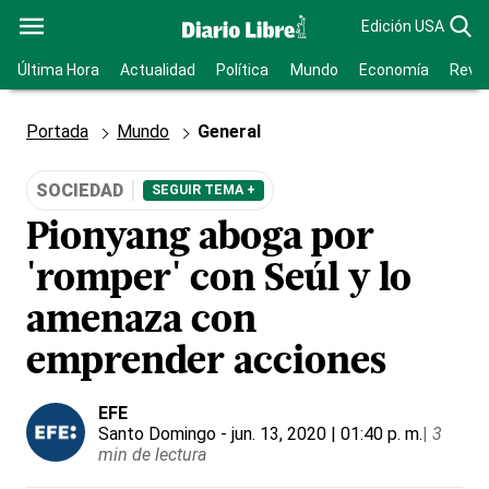
Edición USA
Última Hora
Actualidad
Política
Mundo
Economía
Revis
Portada
Mundo
General
SOCIEDAD
SEGUIR TEMA +
Pionyang aboga por
'romper' con Seúl y lo
amenaza con
emprender acciones
EFE
Santo Domingo
- jun. 13, 2020 | 01:40 p. m.
|
3
min de lectura