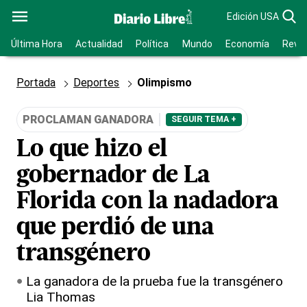
Edición USA
Última Hora
Actualidad
Política
Mundo
Economía
Revis
Portada
Deportes
Olimpismo
PROCLAMAN GANADORA
SEGUIR TEMA +
Lo que hizo el
gobernador de La
Florida con la nadadora
que perdió de una
transgénero
La ganadora de la prueba fue la transgénero
Lia Thomas