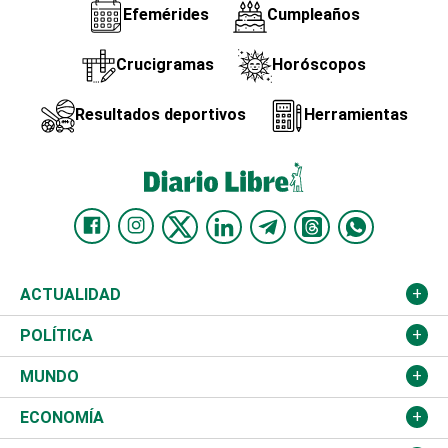
Efemérides
Cumpleaños
Crucigramas
Horóscopos
Resultados deportivos
Herramientas
ACTUALIDAD
Nacional
POLÍTICA
Ciudad
Partidos
MUNDO
Educación
JCE
Estados Unidos
ECONOMÍA