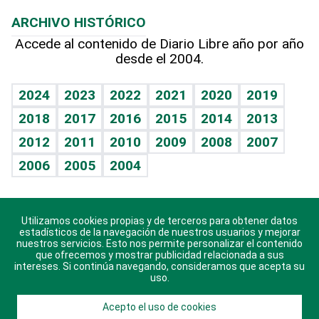
Macroeconomía
Mi mascota
Resultados deportivos
Lecturas
Planeta
Efemérides
ARCHIVO HISTÓRICO
Hablando con el pediatra
Línea de hit
Más firmas
Hecho en casa
Cumpleaños
Accede al contenido de Diario Libre año por año
desde el 2004.
Diario de nutrición
BRV
Mundo gamer
RSS
Vida y familia
TBT Deportivo
Guía del dinero
Horóscopos
2024
2023
2022
2021
2020
2019
Eñe
2018
2017
2016
2015
2014
2013
Crucigramas
2012
2011
2010
2009
2008
2007
Celebrando la vida
2006
2005
2004
Sin complejos
En pocas palabras
Utilizamos cookies propias y de terceros para obtener datos
Descarga nuestras aplicaciones para Android, iOS y
Escuchando al corazón
estadísticos de la navegación de nuestros usuarios y mejorar
sistema Huawei.
nuestros servicios. Esto nos permite personalizar el contenido
que ofrecemos y mostrar publicidad relacionada a sus
Economía Personal
intereses. Si continúa navegando, consideramos que acepta su
uso.
Consulta Libre
Acepto el uso de cookies