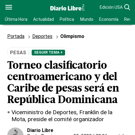
Edición USA
Última Hora
Actualidad
Política
Mundo
Economía
Revis
Portada
Deportes
Olimpismo
PESAS
SEGUIR TEMA +
Torneo clasificatorio
centroamericano y del
Caribe de pesas será en
República Dominicana
Viceministro de Deportes, Franklin de la
Mota, preside el comité organizador
Diario Libre