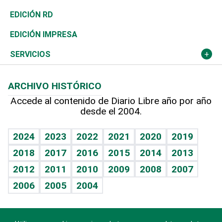
Ocenanía
Telecom.
Sociales
Tenis
El Espía
Historia
Revista
EDICIÓN RD
Caribe
Global y variable
Novedades
Olimpismo
Noticiero Poteleche
Martes de tecnología
Deportes
EDICIÓN IMPRESA
Resto del mundo
Economía personal
Podcast Arte Libre
Más deportes
Columnistas
Cambio climático
Opinión
SERVICIOS
Macroeconomía
Mi mascota
Resultados deportivos
Lecturas
Planeta
Efemérides
ARCHIVO HISTÓRICO
Hablando con el pediatra
Línea de hit
Más firmas
Hecho en casa
Cumpleaños
Accede al contenido de Diario Libre año por año
desde el 2004.
Diario de nutrición
BRV
Mundo gamer
RSS
Vida y familia
TBT Deportivo
Guía del dinero
Horóscopos
2024
2023
2022
2021
2020
2019
Eñe
2018
2017
2016
2015
2014
2013
Crucigramas
2012
2011
2010
2009
2008
2007
Celebrando la vida
2006
2005
2004
Sin complejos
En pocas palabras