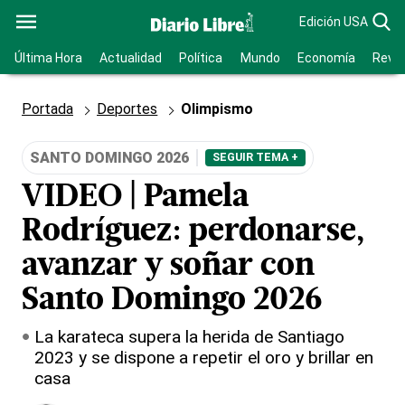
Edición USA
Última Hora
Actualidad
Política
Mundo
Economía
Revis
Portada
Deportes
Olimpismo
SANTO DOMINGO 2026
SEGUIR TEMA +
VIDEO | Pamela
Rodríguez: perdonarse,
avanzar y soñar con
Santo Domingo 2026
La karateca supera la herida de Santiago
2023 y se dispone a repetir el oro y brillar en
casa