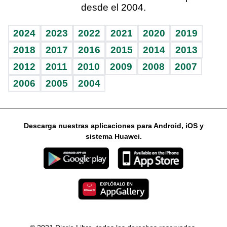
desde el 2004.
Diario de nutrición
Libreta deportiva
Columnistas
Mundo gamer
RSS
Vida y familia
BRV
Ágora
Guía del dinero
Horóscopos
2024
2023
2022
2021
2020
2019
Eñe
TBT Deportivo
2018
2017
2016
2015
2014
2013
2012
2011
2010
2009
2008
2007
Celebrando la vida
2006
2005
2004
Sin complejos
En pocas palabras
Descarga nuestras aplicaciones para Android, iOS y
Escuchando al corazón
sistema Huawei.
Economía Personal
Consulta Libre