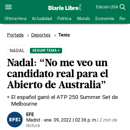
Edición USA
Última Hora
Actualidad
Política
Mundo
Economía
Revis
Portada
Deportes
Tenis
NADAL
SEGUIR TEMA +
Nadal: “No me veo un
candidato real para el
Abierto de Australia”
El español ganó el ATP 250 Summer Set de
Melbourne
EFE
Madrid
- ene. 09, 2022 | 02:36 p. m.
|
2 min de
lectura