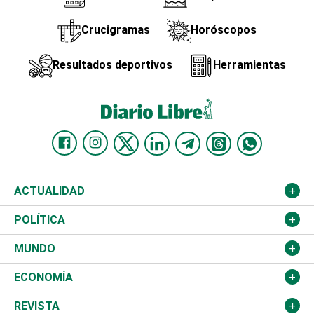
Crucigramas
Horóscopos
Resultados deportivos
Herramientas
ACTUALIDAD
Nacional
POLÍTICA
Ciudad
Partidos
MUNDO
Educación
JCE
Estados Unidos
ECONOMÍA
Salud
TSE
América Latina
Finanzas
REVISTA