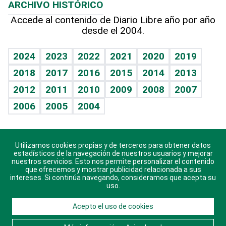
ARCHIVO HISTÓRICO
Hablando con el pediatra
Línea de hit
Más firmas
Hecho en casa
Cumpleaños
Accede al contenido de Diario Libre año por año
desde el 2004.
Diario de nutrición
BRV
Mundo gamer
RSS
Vida y familia
TBT Deportivo
Guía del dinero
Horóscopos
2024
2023
2022
2021
2020
2019
Eñe
2018
2017
2016
2015
2014
2013
Crucigramas
2012
2011
2010
2009
2008
2007
Celebrando la vida
2006
2005
2004
Sin complejos
En pocas palabras
Utilizamos cookies propias y de terceros para obtener datos
Descarga nuestras aplicaciones para Android, iOS y
Escuchando al corazón
estadísticos de la navegación de nuestros usuarios y mejorar
sistema Huawei.
nuestros servicios. Esto nos permite personalizar el contenido
que ofrecemos y mostrar publicidad relacionada a sus
Economía Personal
intereses. Si continúa navegando, consideramos que acepta su
uso.
Consulta Libre
Acepto el uso de cookies
© 2021 Diario Libre, todos los derechos reservados.