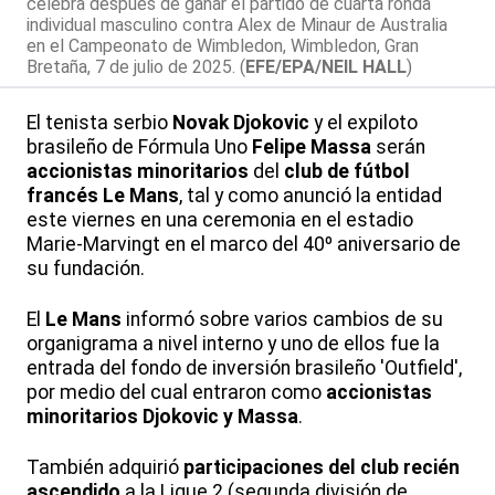
celebra después de ganar el partido de cuarta ronda
individual masculino contra Alex de Minaur de Australia
en el Campeonato de Wimbledon, Wimbledon, Gran
Bretaña, 7 de julio de 2025. (
EFE/EPA/NEIL HALL
)
El tenista serbio
Novak Djokovic
y el expiloto
brasileño de Fórmula Uno
Felipe Massa
serán
accionistas minoritarios
del
club de fútbol
francés Le Mans
, tal y como anunció la entidad
este viernes en una ceremonia en el estadio
Marie-Marvingt en el marco del 40º aniversario de
su fundación.
El
Le Mans
informó sobre varios cambios de su
organigrama a nivel interno y uno de ellos fue la
entrada del fondo de inversión brasileño 'Outfield',
por medio del cual entraron como
accionistas
minoritarios
Djokovic y Massa
.
También adquirió
participaciones del club recién
ascendido
a la Ligue 2 (segunda división de