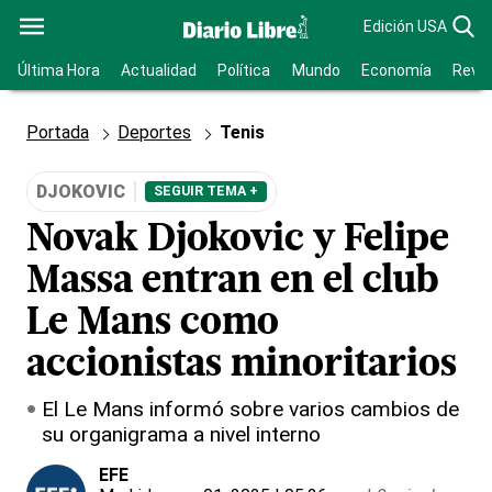
Edición USA
Última Hora
Actualidad
Política
Mundo
Economía
Revis
Portada
Deportes
Tenis
DJOKOVIC
SEGUIR TEMA +
Novak Djokovic y Felipe
Massa entran en el club
Le Mans como
accionistas minoritarios
El Le Mans informó sobre varios cambios de
su organigrama a nivel interno
EFE